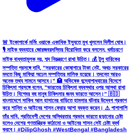
🚨 ইকোপার্কে মর্নিং ওয়াকে একাধিক ইস্যুতে মুখ খুললেন দিলীপ ঘোষ।
🎙️ মাইক ব্যবহারে জোরজবরদস্তির বিরোধিতা করে বললেন, ধর্মাচরণে
মাইক বাধ্যতামূলক নয়, শব্দ নিয়ন্ত্রণে রাখা উচিত। 💰 টুলু বারিকের
সম্পত্তি প্রসঙ্গে দাবি, "সরকারের কোষাগারে টাকা নেই, অথচ সরকারের
মদতে কিছু মাফিয়া অঢেল সম্পত্তির মালিক হয়েছে। তদন্তে আরও
অনেক তথ্য সামনে আসবে।" 🏥 অভিষেক বন্দ্যোপাধ্যায়ের বিদেশে
চিকিৎসা প্রসঙ্গে বলেন, "ভারতের চিকিৎসা ব্যবস্থার ওপর আস্থা রাখা
উচিত। বিশ্বের বহু মানুষ চিকিৎসার জন্য ভারতে আসেন।" 🇧🇩
বাংলাদেশে সাকিব আল হাসানের বাড়িতে হামলার ঘটনায় উদ্বেগ প্রকাশ
করে শান্তি ও আইনের শাসন ফেরার আশা ব্যক্ত করেন। ⚠️ পাশাপাশি
তাঁর দাবি, প্রতিবেশী দেশের অস্থিরতার প্রভাব ভারতে ছড়ানোর চেষ্টা
হলেও দেশের গণতান্ত্রিক কাঠামো ও আইনের শাসন সেই চেষ্টা ব্যর্থ
করবে। #DilipGhosh #WestBengal #Bangladesh