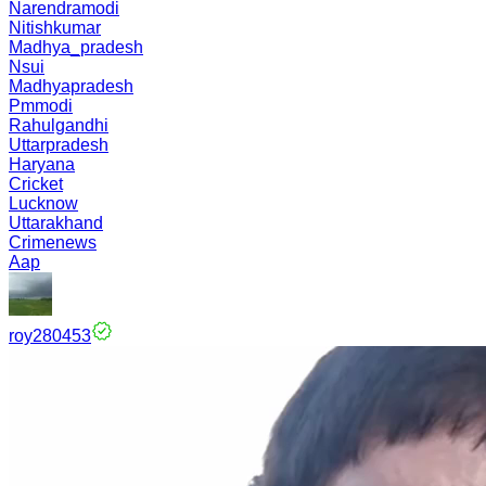
Narendramodi
Nitishkumar
Madhya_pradesh
Nsui
Madhyapradesh
Pmmodi
Rahulgandhi
Uttarpradesh
Haryana
Cricket
Lucknow
Uttarakhand
Crimenews
Aap
roy280453