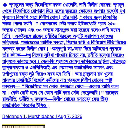
🔥 তৃণমূলের জন্য বিজেপিতে দরজা খোলেনি, দাবি দিলীপ ঘোষের! তৃণমূল
থেকে বিজেপিতে যোগদান ঘিরে দলের অন্দরের ক্ষোভের জল্পনার মধ্যেই মুখ
খুললেন বিজেপি নেতা দিলীপ ঘোষ। তাঁর দাবি, “কারও জন্য বিজেপির
দরজা খোলা হয়নি।” যোগদানের চেষ্টা করায় ইতিমধ্যেই প্রায় ২৫০
জনকে শোকজ এবং ৩০ জনকে সাসপেন্ড করা হয়েছে বলেও দাবি করেন
তিনি। একইসঙ্গে রাজ্যে দুর্নীতির বিরুদ্ধে অ্যান্টি করাপশন ব্রাঞ্চের
সক্রিয়তা, পঞ্চায়েতের আর্থিক ক্ষমতা, শিল্পের জমি ও বিনিয়োগ নীতি নিয়েও
মন্তব্য করেন দিলীপ ঘোষ। ‘অন্নপূর্ণা ভাণ্ডার’ নিয়ে অভিযোগ প্রসঙ্গে
তাঁর কটাক্ষ—শুধু নিজের সুবিধা পাওয়ার চিন্তা নয়, দুর্নীতি বন্ধের বিষয়েও
মানুষকে ভাবতে হবে। জেন-জি প্রসঙ্গে মোহন ভাগবতের ভূমিকা, ঋতব্রত
বন্দ্যোপাধ্যায় ও এনসিপিআই-এর নেতাদের রাজনৈতিক সাক্ষাৎ এবং
দুর্গাপুরের রক্ত লুঠ নিয়েও সরব হন তিনি। আর চন্দ্রনাথ রথ খুনের
মামলায় চার্জশিটে বিজেপি কর্মীদের নাম প্রসঙ্গে দিলীপ ঘোষের স্পষ্ট
বক্তব্য— “বিজেপিতে সব লোক গঙ্গাজলে ধোয়া—এরকম আমি বলব
না। কেউ দোষী হলে সে কোন পার্টি করে সেটা সেকেন্ডারি।” রাজ্যের
রাজনীতি, দুর্নীতি ও দলবদল—দিলীপ ঘোষের মন্তব্যে ফের তীব্র
রাজনৈতিক বিতর্কের ইঙ্গিত।
Beldanga 1, Murshidabad | Aug 7, 2026