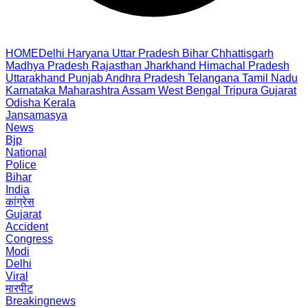
HOME
Delhi
Haryana
Uttar Pradesh
Bihar
Chhattisgarh
Madhya Pradesh
Rajasthan
Jharkhand
Himachal Pradesh
Uttarakhand
Punjab
Andhra Pradesh
Telangana
Tamil Nadu
Karnataka
Maharashtra
Assam
West Bengal
Tripura
Gujarat
Odisha
Kerala
Jansamasya
News
Bjp
National
Police
Bihar
India
कांग्रेस
Gujarat
Accident
Congress
Modi
Delhi
Viral
मारपीट
Breakingnews