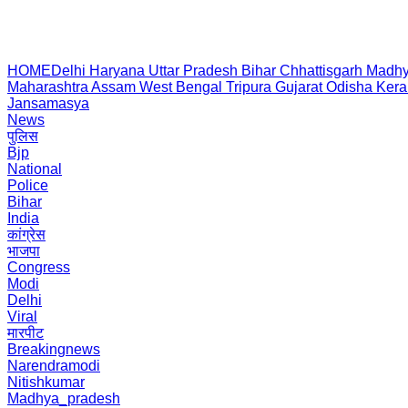
HOME
Delhi
Haryana
Uttar Pradesh
Bihar
Chhattisgarh
Madhy
Maharashtra
Assam
West Bengal
Tripura
Gujarat
Odisha
Kera
Jansamasya
News
पुलिस
Bjp
National
Police
Bihar
India
कांग्रेस
भाजपा
Congress
Modi
Delhi
Viral
मारपीट
Breakingnews
Narendramodi
Nitishkumar
Madhya_pradesh