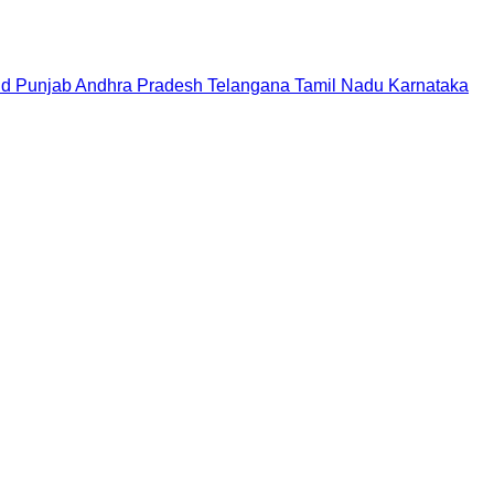
nd
Punjab
Andhra Pradesh
Telangana
Tamil Nadu
Karnataka