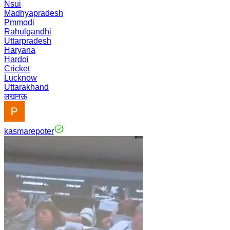
Nsui
Madhyapradesh
Pmmodi
Rahulgandhi
Uttarpradesh
Haryana
Hardoi
Cricket
Lucknow
Uttarakhand
लखनऊ
kasmarepoter