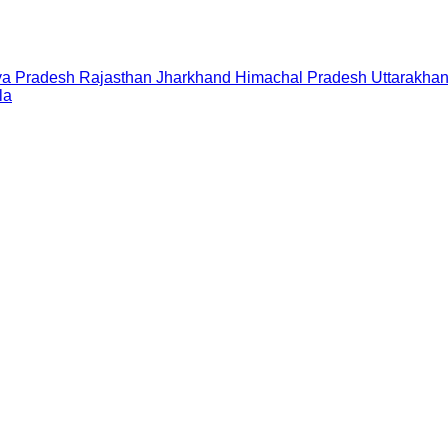
a Pradesh
Rajasthan
Jharkhand
Himachal Pradesh
Uttarakha
la