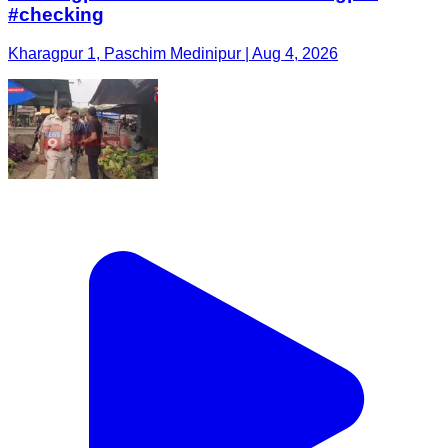
#checking
Kharagpur 1, Paschim Medinipur | Aug 4, 2026