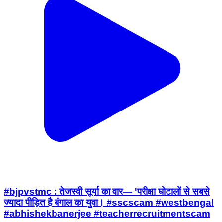
#bjpvstmc : तेजस्वी सूर्या का वार— 'परीक्षा घोटालों से सबसे
ज्यादा पीड़ित है बंगाल का युवा। #sscscam #westbengal
#abhishekbanerjee #teacherrecruitmentscam