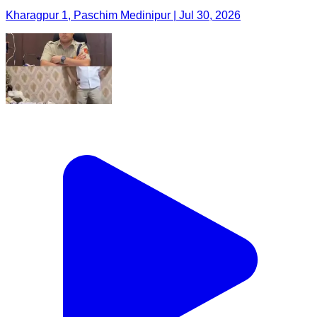
Kharagpur 1, Paschim Medinipur | Jul 30, 2026