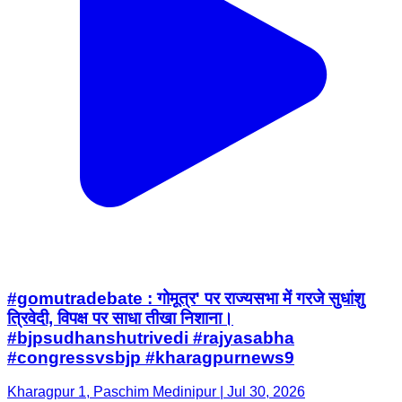
#gomutradebate : गोमूत्र' पर राज्यसभा में गरजे सुधांशु
त्रिवेदी, विपक्ष पर साधा तीखा निशाना।
#bjpsudhanshutrivedi #rajyasabha
#congressvsbjp #kharagpurnews9
Kharagpur 1, Paschim Medinipur | Jul 30, 2026