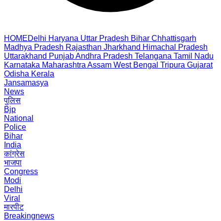
HOME
Delhi
Haryana
Uttar Pradesh
Bihar
Chhattisgarh
Madhya Pradesh
Rajasthan
Jharkhand
Himachal Pradesh
Uttarakhand
Punjab
Andhra Pradesh
Telangana
Tamil Nadu
Karnataka
Maharashtra
Assam
West Bengal
Tripura
Gujarat
Odisha
Kerala
Jansamasya
News
पुलिस
Bjp
National
Police
Bihar
India
कांग्रेस
भाजपा
Congress
Modi
Delhi
Viral
मारपीट
Breakingnews