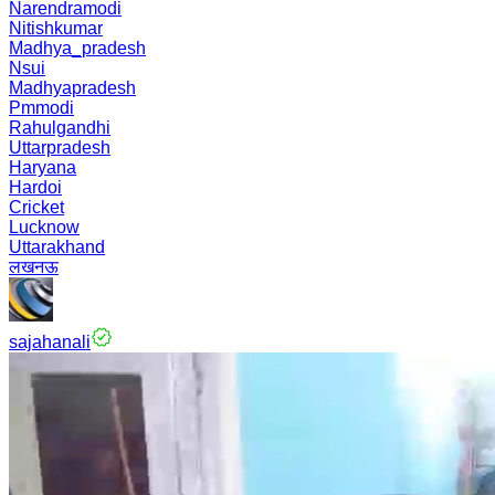
Narendramodi
Nitishkumar
Madhya_pradesh
Nsui
Madhyapradesh
Pmmodi
Rahulgandhi
Uttarpradesh
Haryana
Hardoi
Cricket
Lucknow
Uttarakhand
लखनऊ
sajahanali