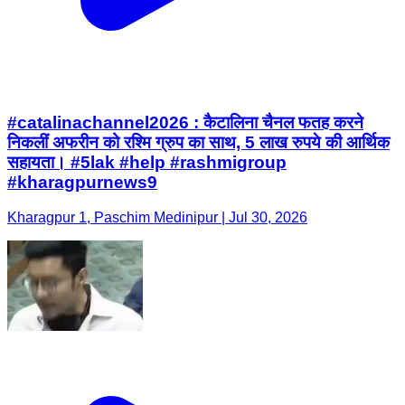
#catalinachannel2026 : कैटालिना चैनल फतह करने
निकलीं अफरीन को रश्मि ग्रुप का साथ, 5 लाख रुपये की आर्थिक
सहायता। #5lak #help #rashmigroup
#kharagpurnews9
Kharagpur 1, Paschim Medinipur | Jul 30, 2026