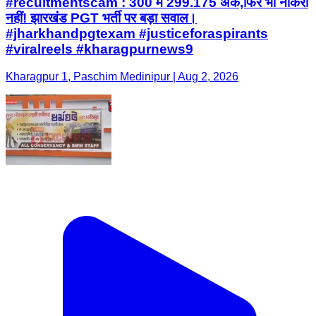
#recuitmentscam : 300 में 299.175 अंक,फिर भी नौकरी
नहीं! झारखंड PGT भर्ती पर बड़ा सवाल।
#jharkhandpgtexam #justiceforaspirants
#viralreels #kharagpurnews9
Kharagpur 1, Paschim Medinipur | Aug 2, 2026