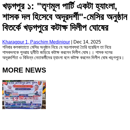
খড়গপুর ১: "তৃণমূল পার্টি একটা হ্যাংলা,
শাসক দল হিসেবে অদূরদর্শী"-মেসির অনুষ্ঠান
বিতর্কে খড়গপুরে কটাক্ষ দিলীপ ঘোষের
Kharagpur 1, Paschim Medinipur
|
Dec 14, 2025
শনিবার কলকাতাতে মেসির অনুষ্ঠান নিয়ে যে অচলাবস্থা তৈরি হয়েছিল তা নিয়ে
শাসকদলকে পুনরায় দুর্নীতি জড়িয়ে কটাক্ষ করলেন দিলীপ ঘোষ।। শাসক দলের
অদূরদর্শিতা ও বিভিন্ন নেতাকর্মীদের হ্যাংলা বলে কটাক্ষ করলেন দিলীপ ঘোষ খড়্গপুরে।
MORE NEWS