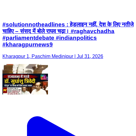
#solutionnotheadlines : हेडलाइन नहीं, देश के लिए नतीजे
चाहिए – संसद में बोले राघव चढ़ा। #raghavchadha
#parliamentdebate #indianpolitics
#kharagpurnews9
Kharagpur 1, Paschim Medinipur | Jul 31, 2026