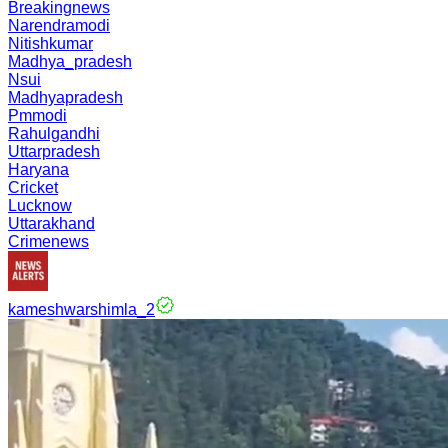
Breakingnews
Narendramodi
Nitishkumar
Madhya_pradesh
Nsui
Madhyapradesh
Pmmodi
Rahulgandhi
Uttarpradesh
Haryana
Cricket
Lucknow
Uttarakhand
Crimenews
kameshwarshimla_2