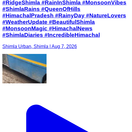
#RidgeShimla #RainInShimla #MonsoonVibes
#ShimlaRains #QueenOfHills
#HimachalPradesh #RainyDay #NatureLovers
#WeatherUpdate #BeautifulShimla
#MonsoonMagic #HimachalNews
#ShimlaDiaries #IncredibleHimachal
Shimla Urban, Shimla | Aug 7, 2026