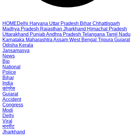
HOME
Delhi
Haryana
Uttar Pradesh
Bihar
Chhattisgarh
Madhya Pradesh
Rajasthan
Jharkhand
Himachal Pradesh
Uttarakhand
Punjab
Andhra Pradesh
Telangana
Tamil Nadu
Karnataka
Maharashtra
Assam
West Bengal
Tripura
Gujarat
Odisha
Kerala
Jansamasya
News
Bjp
National
Police
Bihar
India
कांग्रेस
Gujarat
Accident
Congress
Modi
Delhi
Viral
मारपीट
Jharkhand