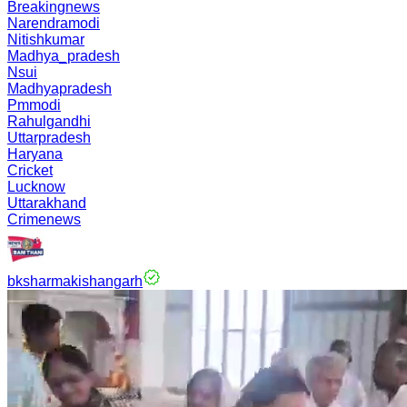
Breakingnews
Narendramodi
Nitishkumar
Madhya_pradesh
Nsui
Madhyapradesh
Pmmodi
Rahulgandhi
Uttarpradesh
Haryana
Cricket
Lucknow
Uttarakhand
Crimenews
bksharmakishangarh