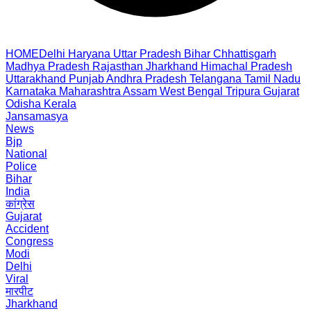
HOME
Delhi
Haryana
Uttar Pradesh
Bihar
Chhattisgarh
Madhya Pradesh
Rajasthan
Jharkhand
Himachal Pradesh
Uttarakhand
Punjab
Andhra Pradesh
Telangana
Tamil Nadu
Karnataka
Maharashtra
Assam
West Bengal
Tripura
Gujarat
Odisha
Kerala
Jansamasya
News
Bjp
National
Police
Bihar
India
कांग्रेस
Gujarat
Accident
Congress
Modi
Delhi
Viral
मारपीट
Jharkhand