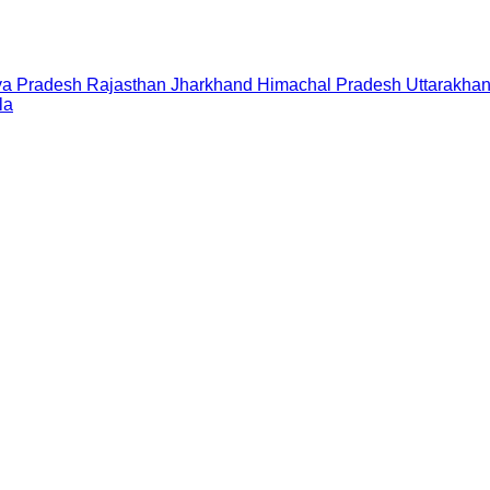
a Pradesh
Rajasthan
Jharkhand
Himachal Pradesh
Uttarakha
la