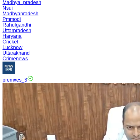
Madhya_pradesh
Nsui
Madhyapradesh
Pmmodi
Rahulgandhi
Uttarpradesh
Haryana
Cricket
Lucknow
Uttarakhand
Crimenews
premxes_3