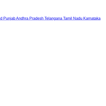
nd
Punjab
Andhra Pradesh
Telangana
Tamil Nadu
Karnataka