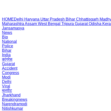
HOME
Delhi
Haryana
Uttar Pradesh
Bihar
Chhattisgarh
Madhy
Maharashtra
Assam
West Bengal
Tripura
Gujarat
Odisha
Kera
Jansamasya
News
Bjp
National
Police
Bihar
India
कांग्रेस
Gujarat
Accident
Congress
Modi
Delhi
Viral
मारपीट
Jharkhand
Breakingnews
Narendramodi
Nitishkumar