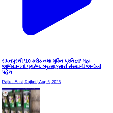
રાધનપુરથી '10 કરોડ નશા મુક્તિ પ્રતિજ્ઞા' મહા
અભિયાનનો પ્રારંભ, બ્રહ્માકુમારી સંસ્થાની અનોખી
પહેલ
Rajkot East, Rajkot | Aug 6, 2026