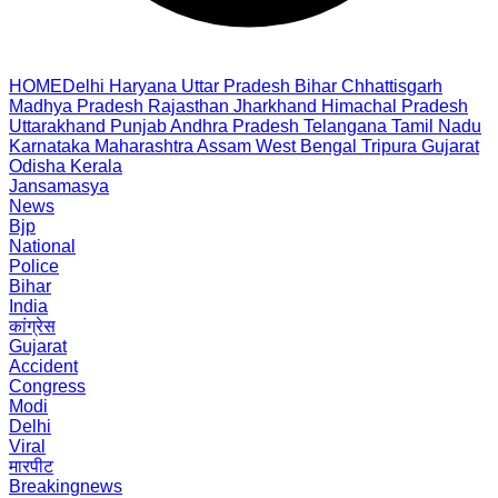
HOME
Delhi
Haryana
Uttar Pradesh
Bihar
Chhattisgarh
Madhya Pradesh
Rajasthan
Jharkhand
Himachal Pradesh
Uttarakhand
Punjab
Andhra Pradesh
Telangana
Tamil Nadu
Karnataka
Maharashtra
Assam
West Bengal
Tripura
Gujarat
Odisha
Kerala
Jansamasya
News
Bjp
National
Police
Bihar
India
कांग्रेस
Gujarat
Accident
Congress
Modi
Delhi
Viral
मारपीट
Breakingnews