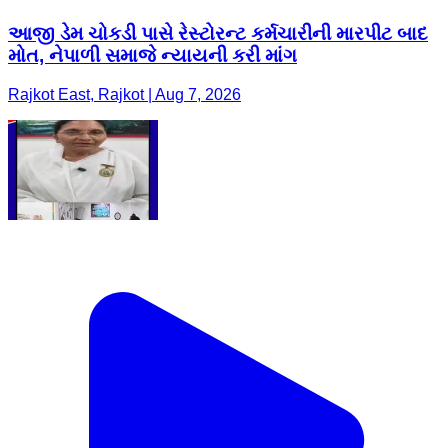
આજી ડેમ ચોકડી પાસે રેસ્ટોરન્ટ કર્મચારીની મારપીટ બાદ
મોત, નેપાળી સમાજે ન્યાયની કરી માંગ
Rajkot East, Rajkot | Aug 7, 2026