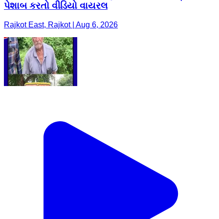
પેશાબ કરતો વીડિયો વાયરલ
Rajkot East, Rajkot | Aug 6, 2026