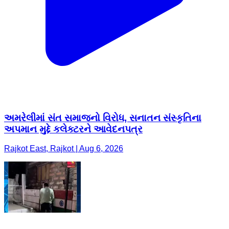
અમરેલીમાં સંત સમાજનો વિરોધ, સનાતન સંસ્કૃતિના
અપમાન મુદ્દે કલેક્ટરને આવેદનપત્ર
Rajkot East, Rajkot | Aug 6, 2026