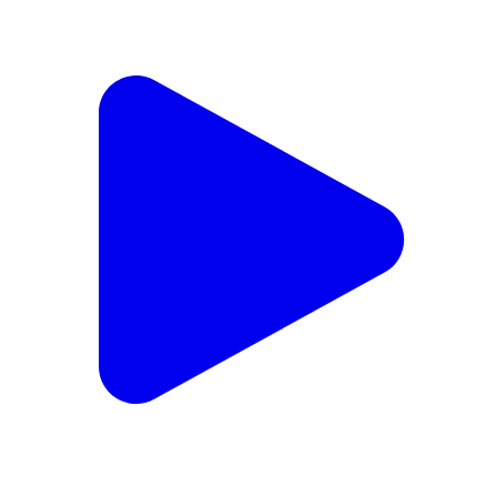
રાજકોટ બ્રેકિંગ: કારમાં બનાવેલા ચોરખાનામાંથી વિદેશી
દારૂ સાથે બે આરોપી ઝડપાયા
Rajkot East, Rajkot | Aug 5, 2026