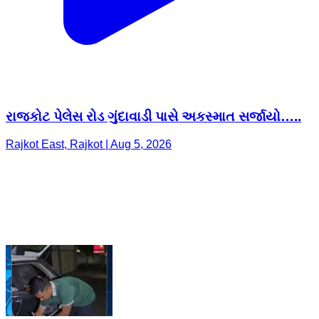
રાજકોટ પેલેસ રોડ ગુંદાવાડી પાસે અકસ્માત સર્જાયો…..
Rajkot East, Rajkot | Aug 5, 2026