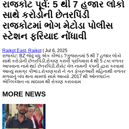
રાજકોટ પૂર્વ: 5 થી 7 હજાર લોકો
સાથે કરોડોની છેતરપિંડી
રાજકોટમાં ભોગ મેટોડા પોલીસ
સ્ટેશન ફરિયાદ નોંધાવી
Rajkot East, Rajkot
|
Jul 6, 2025
રાજકોટ: BZ જેવું વધુ એક કૌભાંડ ?ગુજરાતમાં 5 થી 7 હજાર લોકો
સાથે કરોડોની છેતરપિંડી,રોકાણ કરાવી પ્રતિમાસ 4 થી 5 ટકા વળતર
આપવાના નામે થઈ છેતરપિંડી.રીસેટ વેલ નામની કંપની દ્વારા કરવામાં
આવ્યું સમગ્ર કૌભાંડ.રોકાણકારો ને ગત ફેબ્રુઆરી મહિનાથી વળતર
મળવાનું બંધ થતા મામલો સામે આવ્યો .2017 થી ઓનલાઈન
એપ્લિકેશન ના માધ્યમ થી રોકાણ કરાવવામ
MORE NEWS