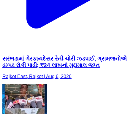
સરંભડામાં ગેરકાયદેસર રેતી ચોરી ઝડપાઈ, ગ્રામજનોએ
ડમ્પર રોકી પાડી; ₹24 લાખનો મુદ્દામાલ જપ્ત
Rajkot East, Rajkot | Aug 6, 2026