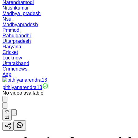
Narendramodi
Nitishkumar
Madhya_pradesh
Nsui
Madhyapradesh
Pmmodi
Rahulgandhi
Uttarpradesh
Haryana
Cricket
Lucknow
Uttarakhand
Crimenews
Aap
pithiyanarendra13
No video available
11