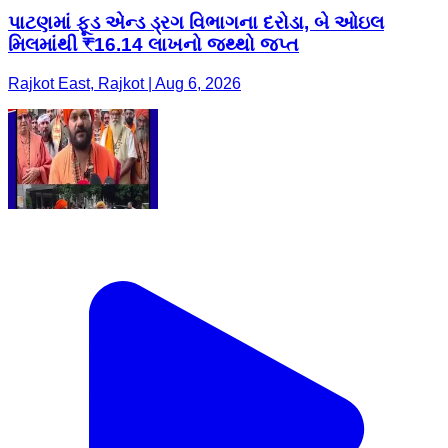
પાટણમાં ફૂડ એન્ડ ડ્રગ વિભાગના દરોડા, બે ઓઇલ
મિલમાંથી ₹16.14 લાખનો જથ્થો જપ્ત
Rajkot East, Rajkot | Aug 6, 2026