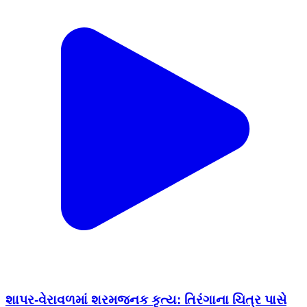
શાપર-વેરાવળમાં શરમજનક કૃત્ય: તિરંગાના ચિત્ર પાસે