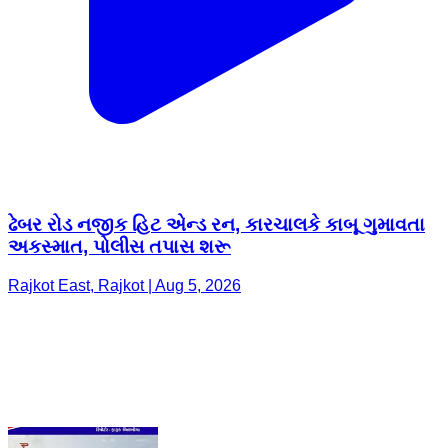
ઢેબર રોડ નજીક હિટ એન્ડ રન, કારચાલકે કાબૂ ગુમાવતા
અકસ્માત, પોલીસ તપાસ શરૂ
Rajkot East, Rajkot | Aug 5, 2026