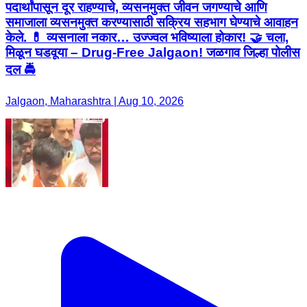
पदार्थांपासून दूर राहण्याचे, व्यसनमुक्त जीवन जगण्याचे आणि
समाजाला व्यसनमुक्त करण्यासाठी सक्रिय सहभाग घेण्याचे आवाहन
केले. 💊 व्यसनाला नकार… उज्ज्वल भविष्याला होकार! 🤝 चला,
मिळून घडवूया – Drug-Free Jalgaon! जळगाव जिल्हा पोलीस
दल 🚔
Jalgaon, Maharashtra | Aug 10, 2026