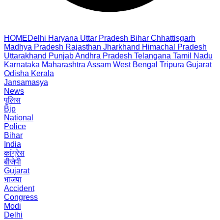
HOME
Delhi
Haryana
Uttar Pradesh
Bihar
Chhattisgarh
Madhya Pradesh
Rajasthan
Jharkhand
Himachal Pradesh
Uttarakhand
Punjab
Andhra Pradesh
Telangana
Tamil Nadu
Karnataka
Maharashtra
Assam
West Bengal
Tripura
Gujarat
Odisha
Kerala
Jansamasya
News
पुलिस
Bjp
National
Police
Bihar
India
कांग्रेस
बीजेपी
Gujarat
भाजपा
Accident
Congress
Modi
Delhi