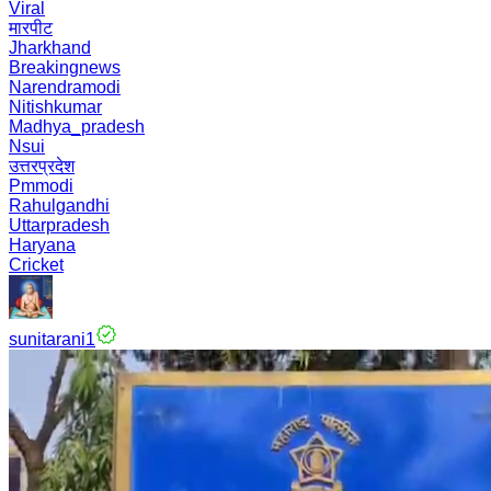
Viral
मारपीट
Jharkhand
Breakingnews
Narendramodi
Nitishkumar
Madhya_pradesh
Nsui
उत्तरप्रदेश
Pmmodi
Rahulgandhi
Uttarpradesh
Haryana
Cricket
sunitarani1