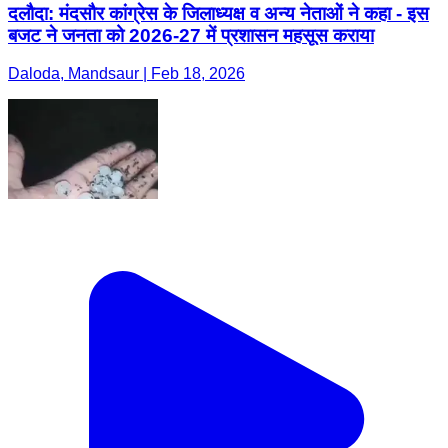
दलौदा: मंदसौर कांग्रेस के जिलाध्यक्ष व अन्य नेताओं ने कहा - इस
बजट ने जनता को 2026-27 में प्रशासन महसूस कराया
Daloda, Mandsaur | Feb 18, 2026