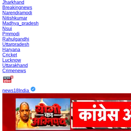
Jharkhand
Breakingnews
Narendramodi
Nitishkumar
Madhya_pradesh
Nsui
Pmmodi
Rahulgandhi
Uttarpradesh
Haryana
Cricket
Lucknow
Uttarakhand
Crimenews
news18India