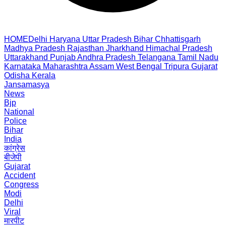
HOME
Delhi
Haryana
Uttar Pradesh
Bihar
Chhattisgarh
Madhya Pradesh
Rajasthan
Jharkhand
Himachal Pradesh
Uttarakhand
Punjab
Andhra Pradesh
Telangana
Tamil Nadu
Karnataka
Maharashtra
Assam
West Bengal
Tripura
Gujarat
Odisha
Kerala
Jansamasya
News
Bjp
National
Police
Bihar
India
कांग्रेस
बीजेपी
Gujarat
Accident
Congress
Modi
Delhi
Viral
मारपीट