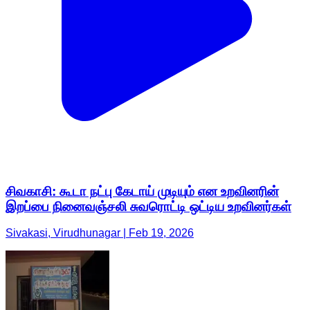
சிவகாசி: கூடா நட்பு கேடாய் முடியும் என உறவினரின்
இறப்பை நினைவஞ்சலி சுவரொட்டி ஒட்டிய உறவினர்கள்
Sivakasi, Virudhunagar | Feb 19, 2026