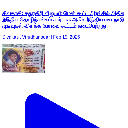
சிவகாசி: சதுரகிரி விஜயன் மெஸ் கூட்ட அரங்கில் அகில
இந்திய தொழிற்சங்கம் சார்பாக அகில இந்திய மகாநாடு
முடிவுகள் விளக்க பேரவை கூட்டம் நடைபெற்றது
Sivakasi, Virudhunagar | Feb 19, 2026