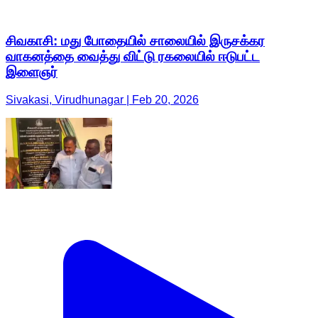
சிவகாசி: மது போதையில் சாலையில் இருசக்கர
வாகனத்தை வைத்து விட்டு ரகலையில் ஈடுபட்ட
இளைஞர்
Sivakasi, Virudhunagar | Feb 20, 2026