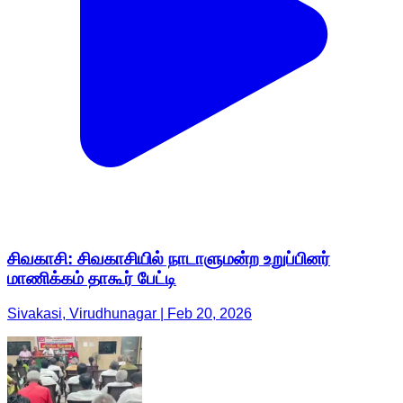
சிவகாசி: சிவகாசியில் நாடாளுமன்ற உறுப்பினர்
மாணிக்கம் தாகூர் பேட்டி
Sivakasi, Virudhunagar | Feb 20, 2026