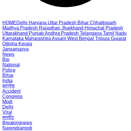
HOME
Delhi
Haryana
Uttar Pradesh
Bihar
Chhattisgarh
Madhya Pradesh
Rajasthan
Jharkhand
Himachal Pradesh
Uttarakhand
Punjab
Andhra Pradesh
Telangana
Tamil Nadu
Karnataka
Maharashtra
Assam
West Bengal
Tripura
Gujarat
Odisha
Kerala
Jansamasya
News
Bjp
National
Police
Bihar
India
कांग्रेस
Accident
Congress
Modi
Delhi
Viral
मारपीट
Breakingnews
Narendramodi