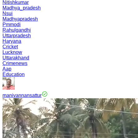
Nitishkumar
Madhya_pradesh
Nsui
Madhyapradesh
Pmmodi
Rahulgandhi
Uttarpradesh
Haryana
Cricket
Lucknow
Uttarakhand
Crimenews
Aap
Education
manivannansattur