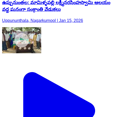
ఉప్పునుంతల: మామిళ్ళపల్లి లక్ష్మీనరసింహస్వామి ఆలయం
వద్ద ఘనంగా సంక్రాంతి వేడుకలు
Uppununthala, Nagarkurnool | Jan 15, 2026