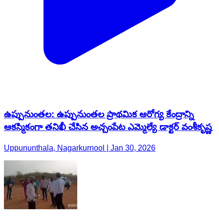
ఉప్పునుంతల: ఉప్పునుంతల ప్రాథమిక ఆరోగ్య కేంద్రాన్ని
ఆకస్మికంగా తనిఖీ చేసిన అచ్చంపేట ఎమ్మెల్యే డాక్టర్ వంశీకృష్ణ
Uppununthala, Nagarkurnool | Jan 30, 2026