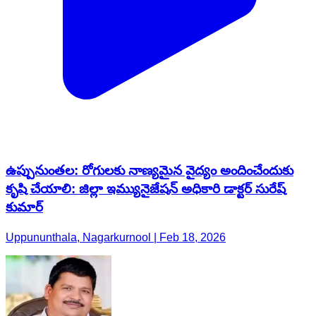
ఉప్పునుంతల: రోగులకు నాణ్యమైన వైద్యం అందించేందుకు
కృషి చేయాలి: జిల్లా ఇమ్యునైజేషన్ అధికారి డాక్టర్ సురేష్
కుమార్
Uppununthala, Nagarkurnool | Feb 18, 2026