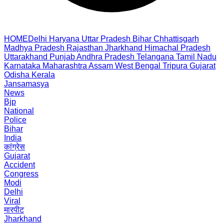
HOME
Delhi
Haryana
Uttar Pradesh
Bihar
Chhattisgarh
Madhya Pradesh
Rajasthan
Jharkhand
Himachal Pradesh
Uttarakhand
Punjab
Andhra Pradesh
Telangana
Tamil Nadu
Karnataka
Maharashtra
Assam
West Bengal
Tripura
Gujarat
Odisha
Kerala
Jansamasya
News
Bjp
National
Police
Bihar
India
कांग्रेस
Gujarat
Accident
Congress
Modi
Delhi
Viral
मारपीट
Jharkhand