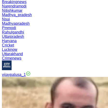
Breakingnews
Narendramodi
Nitishkumar
Madhya_pradesh
Nsui
Madhyapradesh
Pmmodi
Rahulgandhi
Uttarpradesh
Haryana
Cricket
Lucknow
Uttarakhand
Crimenews
vijaypalusa_1