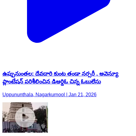
ఉప్పునుంతల: దేవదారి కుంట తండా నర్సరీ , అవెన్యూ
ప్లాంటేషన్ పరిశీలించిన డిఆర్డిఓ చిన్న ఓబులేసు
Uppununthala, Nagarkurnool | Jan 21, 2026