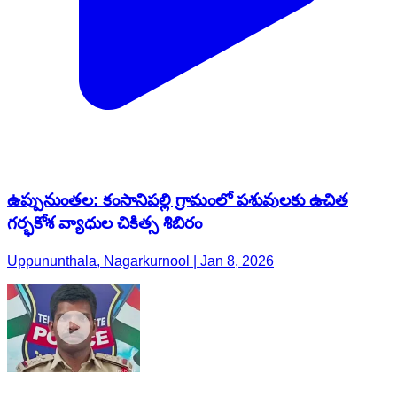
ఉప్పునుంతల: కంసానిపల్లి గ్రామంలో పశువులకు ఉచిత
గర్భకోశ వ్యాధుల చికిత్స శిబిరం
Uppununthala, Nagarkurnool | Jan 8, 2026