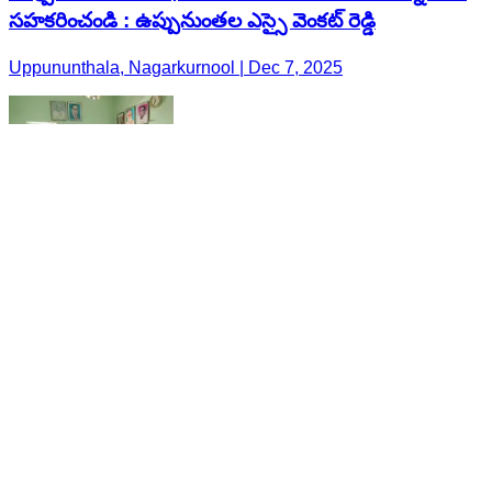
సహకరించండి : ఉప్పునుంతల ఎస్సై వెంకట్ రెడ్డి
Uppununthala, Nagarkurnool | Dec 7, 2025