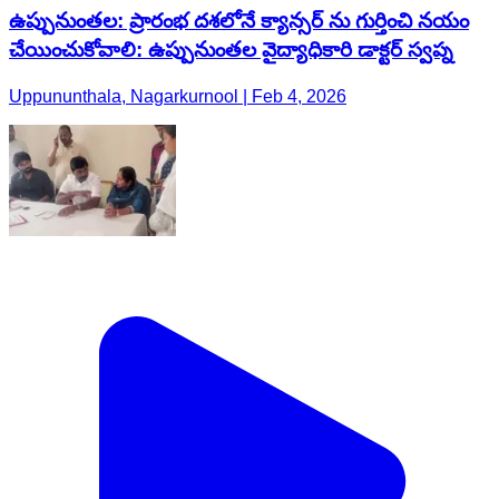
ఉప్పునుంతల: ప్రారంభ దశలోనే క్యాన్సర్ ను గుర్తించి నయం
చేయించుకోవాలి: ఉప్పునుంతల వైద్యాధికారి డాక్టర్ స్వప్న
Uppununthala, Nagarkurnool | Feb 4, 2026