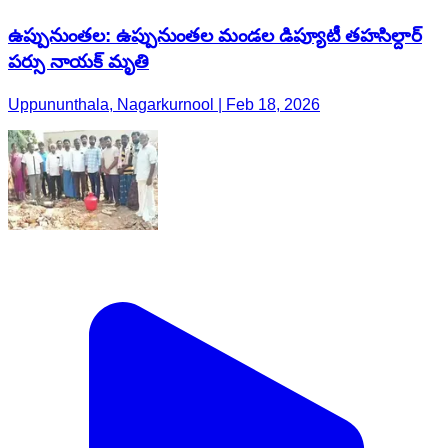
ఉప్పునుంతల: ఉప్పునుంతల మండల డిప్యూటీ తహసిల్దార్
పర్సు నాయక్ మృతి
Uppununthala, Nagarkurnool | Feb 18, 2026