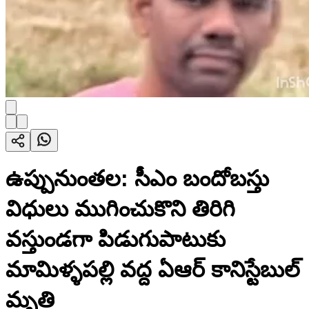
ఉప్పునుంతల: సీఎం బందోబస్తు
విధులు ముగించుకొని తిరిగి
వస్తుండగా పిడుగుపాటుకు
మామిళ్ళపల్లి వద్ద ఏఆర్ కానిస్టేబుల్
మృతి