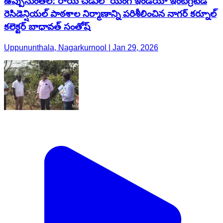
ఉప్పునుంతల: రాయ్ చేడులో యంగ్ ఇండియా ఇంటిగ్రేటెడ్
రెసిడెన్షియల్ పాఠశాల నిర్మాణాన్ని పరిశీలించిన నాగర్ కర్నూల్
కలెక్టర్ బాధావత్ సంతోష్
Uppununthala, Nagarkurnool | Jan 29, 2026