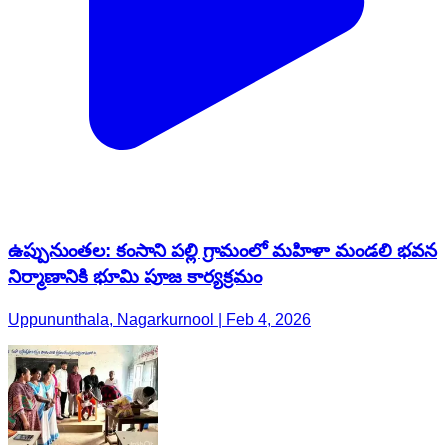
ఉప్పునుంతల: కంసాని పల్లి గ్రామంలో మహిళా మండలి భవన
నిర్మాణానికి భూమి పూజ కార్యక్రమం
Uppununthala, Nagarkurnool | Feb 4, 2026