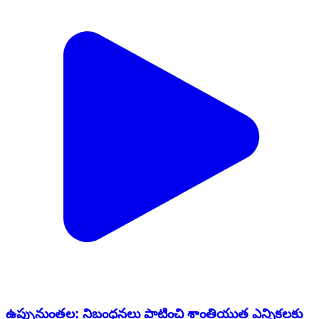
ఉప్పునుంతల: నిబంధనలు పాటించి శాంతియుత ఎన్నికలకు