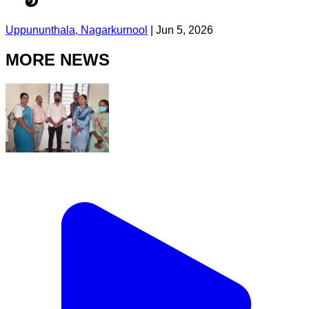
Uppununthala, Nagarkurnool
|
Jun 5, 2026
MORE NEWS