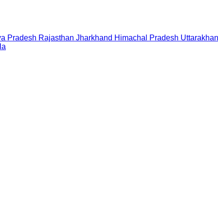
a Pradesh
Rajasthan
Jharkhand
Himachal Pradesh
Uttarakha
la