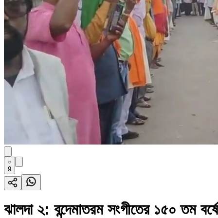
9
ঝালদা ২: বন্দেমাতরম সংগীতের ১৫০ তম বর্ষ