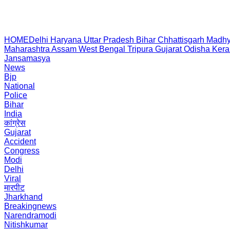
HOME
Delhi
Haryana
Uttar Pradesh
Bihar
Chhattisgarh
Madhy
Maharashtra
Assam
West Bengal
Tripura
Gujarat
Odisha
Kera
Jansamasya
News
Bjp
National
Police
Bihar
India
कांग्रेस
Gujarat
Accident
Congress
Modi
Delhi
Viral
मारपीट
Jharkhand
Breakingnews
Narendramodi
Nitishkumar