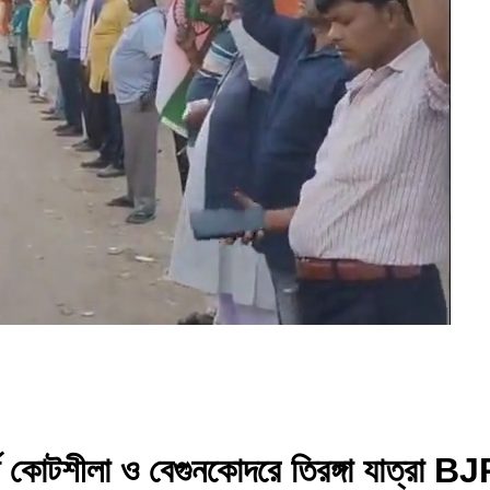
ে কোটশীলা ও বেগুনকোদরে তিরঙ্গা যাত্রা B