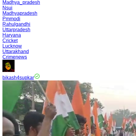
Madhya_pradesh
Nsui
Madhyapradesh
Pmmodi
Rahulgandhi
Uttarpradesh
Haryana
Cricket
Lucknow
Uttarakhand
Crimenews
bikash4supkar