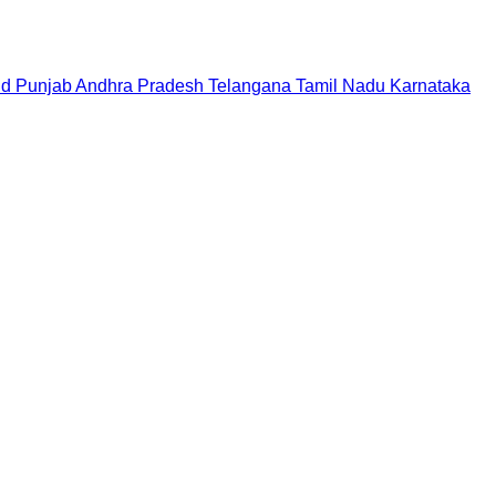
nd
Punjab
Andhra Pradesh
Telangana
Tamil Nadu
Karnataka