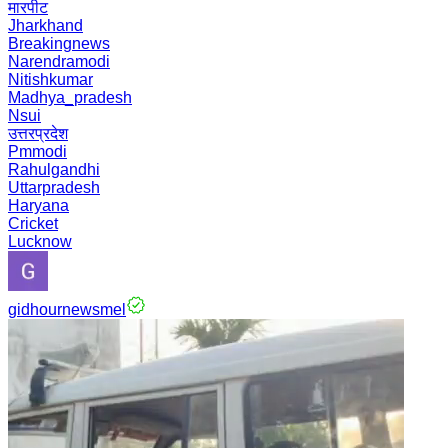
मारपीट
Jharkhand
Breakingnews
Narendramodi
Nitishkumar
Madhya_pradesh
Nsui
उत्तरप्रदेश
Pmmodi
Rahulgandhi
Uttarpradesh
Haryana
Cricket
Lucknow
gidhournewsmel