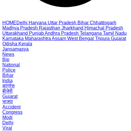
HOME
Delhi
Haryana
Uttar Pradesh
Bihar
Chhattisgarh
Madhya Pradesh
Rajasthan
Jharkhand
Himachal Pradesh
Uttarakhand
Punjab
Andhra Pradesh
Telangana
Tamil Nadu
Karnataka
Maharashtra
Assam
West Bengal
Tripura
Gujarat
Odisha
Kerala
Jansamasya
News
Bjp
National
Police
Bihar
India
कांग्रेस
बीजेपी
Gujarat
भाजपा
Accident
Congress
Modi
Delhi
Viral