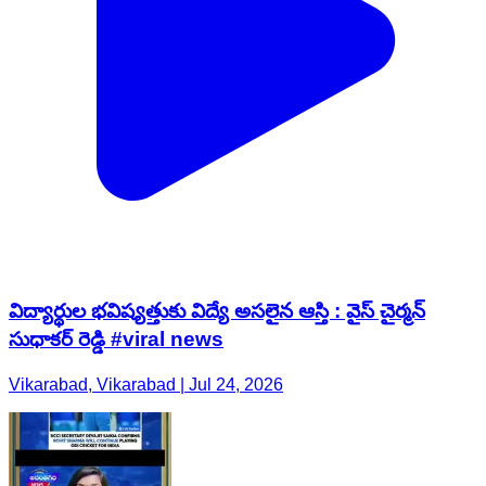
విద్యార్థుల భవిష్యత్తుకు విద్యే అసలైన ఆస్తి : వైస్ చైర్మన్
సుధాకర్ రెడ్డి #viral news
Vikarabad, Vikarabad | Jul 24, 2026