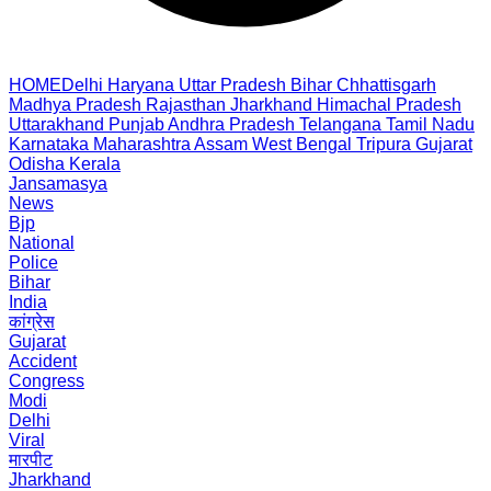
HOME
Delhi
Haryana
Uttar Pradesh
Bihar
Chhattisgarh
Madhya Pradesh
Rajasthan
Jharkhand
Himachal Pradesh
Uttarakhand
Punjab
Andhra Pradesh
Telangana
Tamil Nadu
Karnataka
Maharashtra
Assam
West Bengal
Tripura
Gujarat
Odisha
Kerala
Jansamasya
News
Bjp
National
Police
Bihar
India
कांग्रेस
Gujarat
Accident
Congress
Modi
Delhi
Viral
मारपीट
Jharkhand