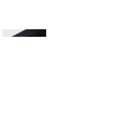
వికారాబాద్ లో వర్షం #viral