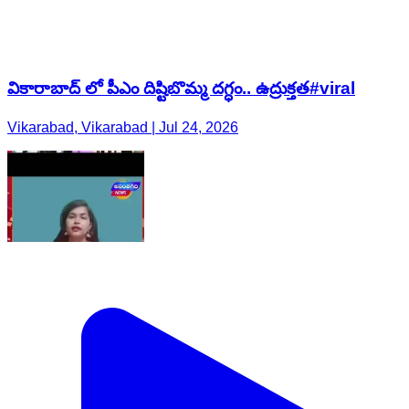
వికారాబాద్ లో పీఎం దిష్టిబొమ్మ దగ్ధం.. ఉద్రుక్తత#viral
Vikarabad, Vikarabad | Jul 24, 2026