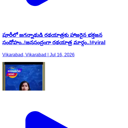
పూరీలో జగన్నాథుడి రథయాత్రకు హాజరైన భక్తజన
సందోహం..!జనసంద్రంగా రథయాత్ర మార్గం..!#viral
Vikarabad, Vikarabad | Jul 16, 2026