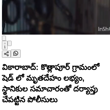
1
వికారాబాద్: కొత్లాపూర్ గ్రామంలో
షెడ్ లో మృతదేహం లభ్యం,
స్థానికుల సమాచారంతో దర్యాప్తు
చేపట్టిన పోలీసులు