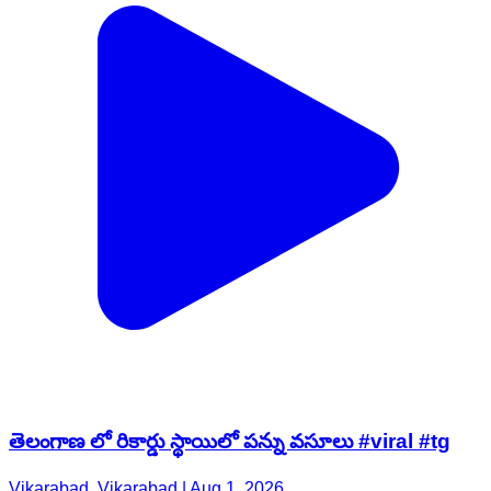
తెలంగాణ లో రికార్డు స్థాయిలో పన్ను వసూలు #viral #tg
Vikarabad, Vikarabad | Aug 1, 2026