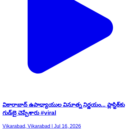
వికారాబాద్ ఉపాధ్యాయుల వినూత్న నిర్ణయం... ప్లాస్టిక్‌కు
గుడ్‌బై చెప్పేశారు #viral
Vikarabad, Vikarabad | Jul 16, 2026