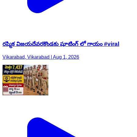
రష్మిక విజయదేవరకొండకు షూటింగ్ లో గాయం #viral
Vikarabad, Vikarabad | Aug 1, 2026