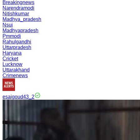
Breakingnews
Narendramodi
Nitishkumar
Madhya_pradesh
Nsui
Madhyapradesh
Pmmodi
Rahulgandhi
Uttarpradesh
Haryana
Cricket
Lucknow
Uttarakhand
Crimenews
esaigoud43_2