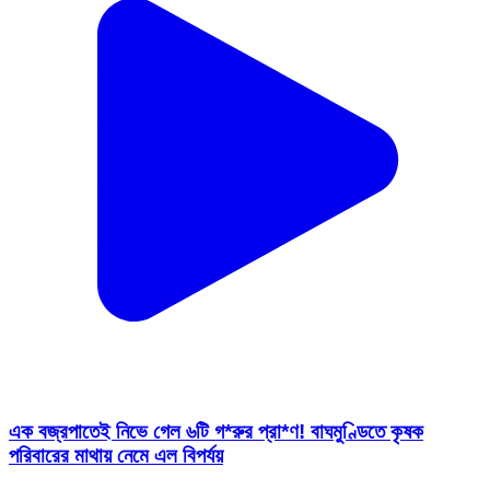
এক বজ্রপাতেই নিভে গেল ৬টি গ*রুর প্রা*ণ! বাঘমুণ্ডিতে কৃষক
পরিবারের মাথায় নেমে এল বিপর্যয়