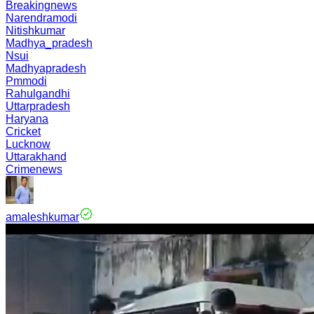
Breakingnews
Narendramodi
Nitishkumar
Madhya_pradesh
Nsui
Madhyapradesh
Pmmodi
Rahulgandhi
Uttarpradesh
Haryana
Cricket
Lucknow
Uttarakhand
Crimenews
amaleshkumar