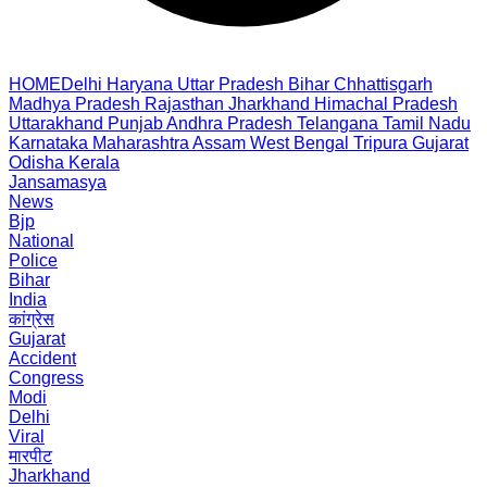
HOME
Delhi
Haryana
Uttar Pradesh
Bihar
Chhattisgarh
Madhya Pradesh
Rajasthan
Jharkhand
Himachal Pradesh
Uttarakhand
Punjab
Andhra Pradesh
Telangana
Tamil Nadu
Karnataka
Maharashtra
Assam
West Bengal
Tripura
Gujarat
Odisha
Kerala
Jansamasya
News
Bjp
National
Police
Bihar
India
कांग्रेस
Gujarat
Accident
Congress
Modi
Delhi
Viral
मारपीट
Jharkhand