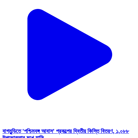
বাগমুন্ডিতে 'পশ্চিমবঙ্গ আবাস' প্রকল্পের দ্বিতীয় কিস্তি বিতরণ, ১,০৮৮
উপভোক্তার মুখে হাসি