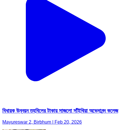
বিধায়ক উন্নয়ন তহবিলের টাকায় সাজলো সাঁইথিয়া অভেদানন্দ কলেজ
Mayureswar 2, Birbhum | Feb 20, 2026