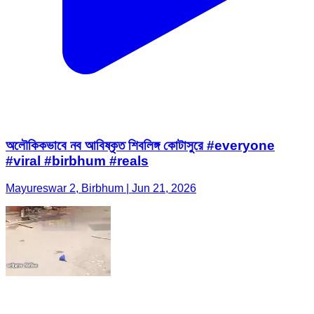
অলৌকিকভাবে নব আবিষ্কৃত শিবলিঙ্গ কোটাসুরে #everyone
#viral #birbhum #reals
Mayureswar 2, Birbhum | Jun 21, 2026