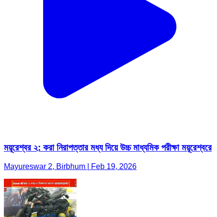
ময়ূরেশ্বর ২: করা নিরাপত্তার মধ্য দিয়ে উচ্চ মাধ্যমিক পরীক্ষা ময়ূরেশ্বরে
Mayureswar 2, Birbhum | Feb 19, 2026