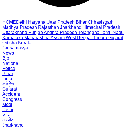
HOME
Delhi
Haryana
Uttar Pradesh
Bihar
Chhattisgarh
Madhya Pradesh
Rajasthan
Jharkhand
Himachal Pradesh
Uttarakhand
Punjab
Andhra Pradesh
Telangana
Tamil Nadu
Karnataka
Maharashtra
Assam
West Bengal
Tripura
Gujarat
Odisha
Kerala
Jansamasya
News
Bjp
National
Police
Bihar
India
कांग्रेस
Gujarat
Accident
Congress
Modi
Delhi
Viral
मारपीट
Jharkhand