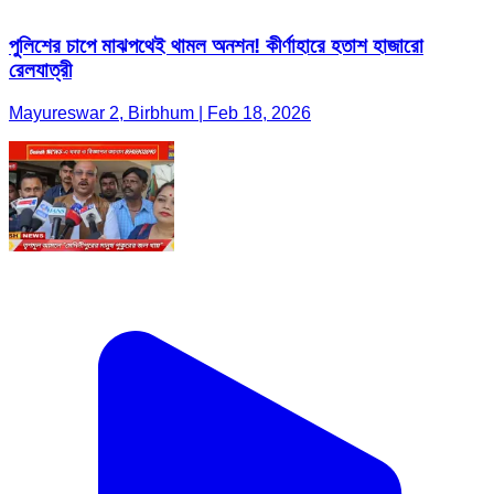
পুলিশের চাপে মাঝপথেই থামল অনশন! কীর্ণাহারে হতাশ হাজারো
রেলযাত্রী
Mayureswar 2, Birbhum | Feb 18, 2026