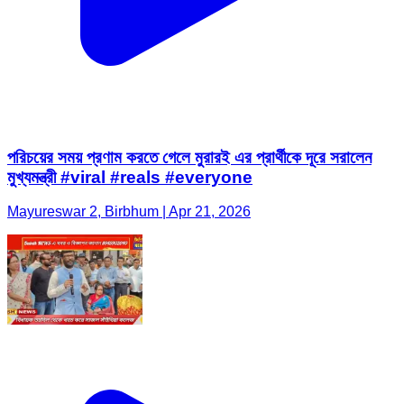
পরিচয়ের সময় প্রণাম করতে গেলে মুরারই এর প্রার্থীকে দূরে সরালেন
মুখ্যমন্ত্রী #viral #reals #everyone
Mayureswar 2, Birbhum | Apr 21, 2026