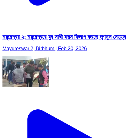
ময়ূরেশ্বর ২: ময়ূরেশ্বরে যুব সাথী ফরম ফিলাপ করছে তৃণমূল নেতৃত্ব
Mayureswar 2, Birbhum | Feb 20, 2026