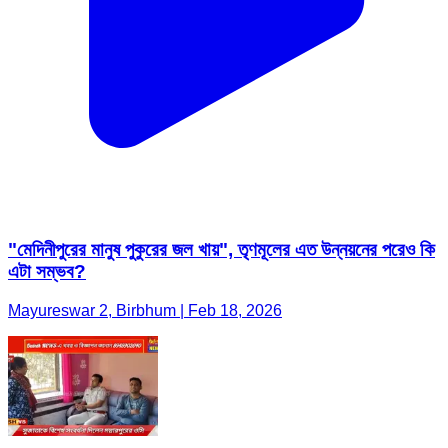
"মেদিনীপুরের মানুষ পুকুরের জল খায়", তৃণমূলের এত উন্নয়নের পরেও কি
এটা সম্ভব?
Mayureswar 2, Birbhum | Feb 18, 2026