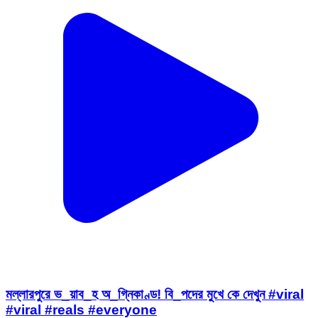
মল্লারপুরে ভ_য়াব_হ অ_গ্নিকাণ্ড! বি_পদের মুখে কে দেখুন #viral
#viral #reals #everyone