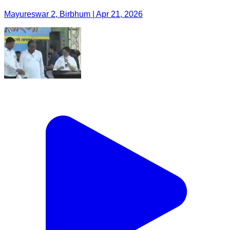
Mayureswar 2, Birbhum | Apr 21, 2026