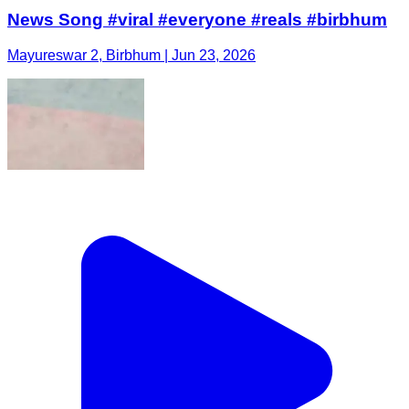
News Song #viral #everyone #reals #birbhum
Mayureswar 2, Birbhum | Jun 23, 2026