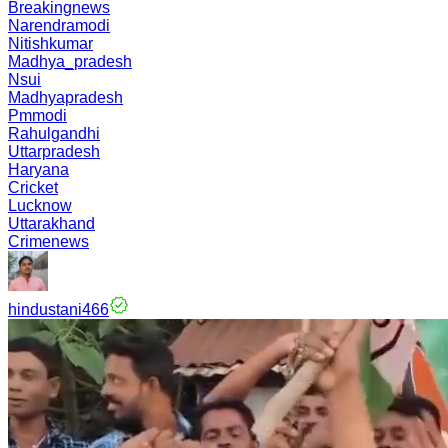
Breakingnews
Narendramodi
Nitishkumar
Madhya_pradesh
Nsui
Madhyapradesh
Pmmodi
Rahulgandhi
Uttarpradesh
Haryana
Cricket
Lucknow
Uttarakhand
Crimenews
hindustani466