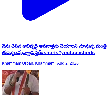
నేను చేసిన అభివృద్ధి ఆనవాళ్లను చెయాలని చూస్తున్న మంత్రి
తుమ్మల:పువ్వాడ ఫైర్#shorts#youtubeshorts
Khammam Urban, Khammam | Aug 2, 2026