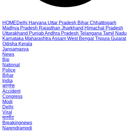
HOME
Delhi
Haryana
Uttar Pradesh
Bihar
Chhattisgarh
Madhya Pradesh
Rajasthan
Jharkhand
Himachal Pradesh
Uttarakhand
Punjab
Andhra Pradesh
Telangana
Tamil Nadu
Karnataka
Maharashtra
Assam
West Bengal
Tripura
Gujarat
Odisha
Kerala
Jansamasya
News
Bjp
National
Police
Bihar
India
कांग्रेस
Accident
Congress
Modi
Delhi
Viral
मारपीट
Breakingnews
Narendramodi