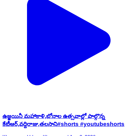
ఉజ్జయినీ మహాకాళి,బోనాల ఉత్సవాల్లో పాల్గొన్న
కేటీఆర్,వద్దిరాజు,తలసాని#shorts #youtubeshorts