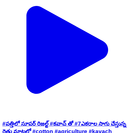
#పత్తిలో సూపర్ రిజల్ట్ #కవాచ్ తో #7ఎకరాల సాగు చేస్తున్న
రైతు మాటల్లో #cotton #agriculture #kavach