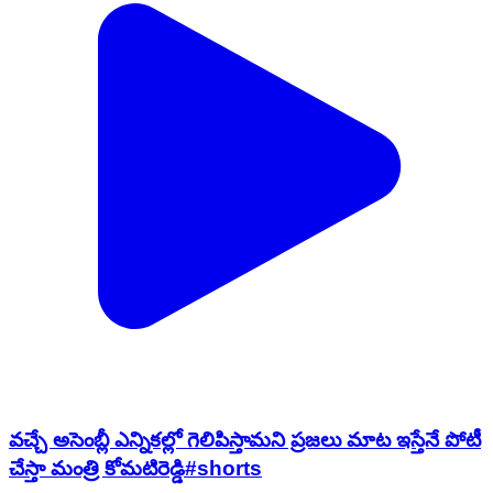
వచ్చే అసెంబ్లీ ఎన్నికల్లో గెలిపిస్తామని ప్రజలు మాట ఇస్తేనే పోటీ
చేస్తా మంత్రి కోమటిరెడ్డి#shorts