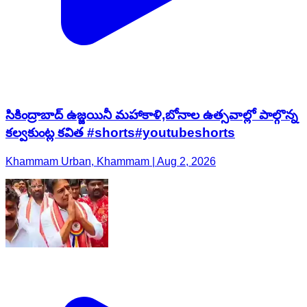
సికింద్రాబాద్ ఉజ్జయినీ మహాకాళి,బోనాల ఉత్సవాల్లో పాల్గొన్న
కల్వకుంట్ల కవిత #shorts#youtubeshorts
Khammam Urban, Khammam | Aug 2, 2026