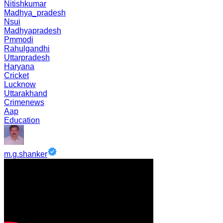
Nitishkumar
Madhya_pradesh
Nsui
Madhyapradesh
Pmmodi
Rahulgandhi
Uttarpradesh
Haryana
Cricket
Lucknow
Uttarakhand
Crimenews
Aap
Education
m.g.shanker