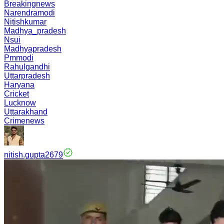
Breakingnews
Narendramodi
Nitishkumar
Madhya_pradesh
Nsui
Madhyapradesh
Pmmodi
Rahulgandhi
Uttarpradesh
Haryana
Cricket
Lucknow
Uttarakhand
Crimenews
nitish.gupta2679