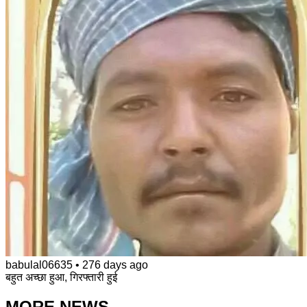
babulal06635
•
276 days ago
बहुत अच्छा हुआ, गिरफ्तारी हुई
MORE NEWS