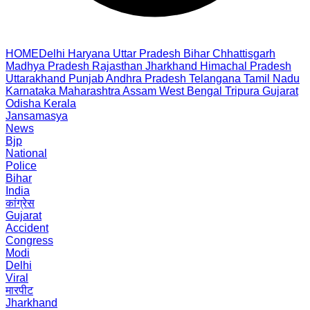
HOME
Delhi
Haryana
Uttar Pradesh
Bihar
Chhattisgarh
Madhya Pradesh
Rajasthan
Jharkhand
Himachal Pradesh
Uttarakhand
Punjab
Andhra Pradesh
Telangana
Tamil Nadu
Karnataka
Maharashtra
Assam
West Bengal
Tripura
Gujarat
Odisha
Kerala
Jansamasya
News
Bjp
National
Police
Bihar
India
कांग्रेस
Gujarat
Accident
Congress
Modi
Delhi
Viral
मारपीट
Jharkhand