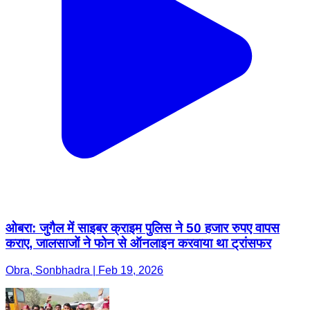
ओबरा: जुगैल में साइबर क्राइम पुलिस ने 50 हजार रुपए वापस
कराए, जालसाजों ने फोन से ऑनलाइन करवाया था ट्रांसफर
Obra, Sonbhadra | Feb 19, 2026