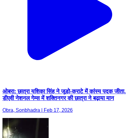
ओबरा: छात्रा यशिका सिंह ने जूडो-कराटे में कांस्य पदक जीता,
डीएवी नेशनल गेम्स में शक्तिनगर की छात्रा ने बढ़ाया मान
Obra, Sonbhadra | Feb 17, 2026