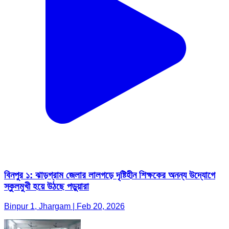
বিনপুর ১: ঝাড়গ্রাম জেলার লালগড়ে দৃষ্টিহীন শিক্ষকের অনন্য উদ্যোগে
স্কুলমুখী হয়ে উঠছে পড়ুয়ারা
Binpur 1, Jhargam | Feb 20, 2026