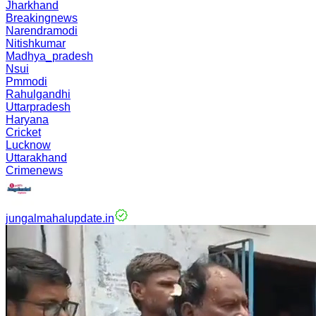
Jharkhand
Breakingnews
Narendramodi
Nitishkumar
Madhya_pradesh
Nsui
Pmmodi
Rahulgandhi
Uttarpradesh
Haryana
Cricket
Lucknow
Uttarakhand
Crimenews
jungalmahalupdate.in