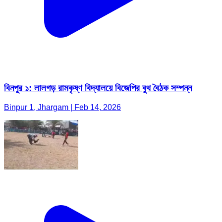
বিনপুর ১: লালগড় রামকৃষ্ণ বিদ্যালয়ে বিজেপির বুথ বৈঠক সম্পন্ন
Binpur 1, Jhargam | Feb 14, 2026