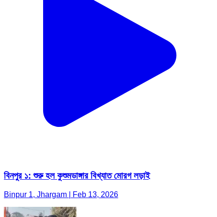
বিনপুর ১: শুরু হল কুশুমডাঙ্গার বিখ্যাত মোরগ লড়াই
Binpur 1, Jhargam | Feb 13, 2026