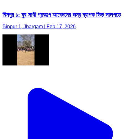
বিনপুর ১: যুব সাথী প্রকল্পে আবেদনের জন্য ব্যাপক ভিড় লালগড়ে
Binpur 1, Jhargam | Feb 17, 2026