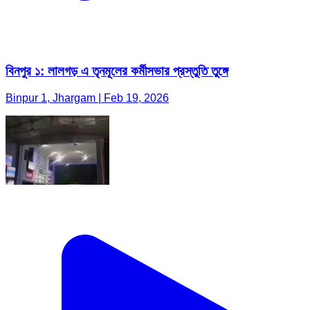
বিনপুর ১: লালগড় এ তৃনমূলের কর্মীসভার প্রস্তুতি তুঙ্গে
Binpur 1, Jhargam | Feb 19, 2026