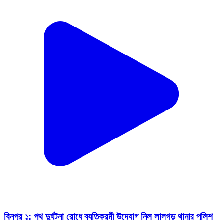
বিনপুর ১: পথ দুর্ঘটনা রোধে ব্যতিক্রমী উদ্যোগ নিল লালগড় থানার পুলিশ