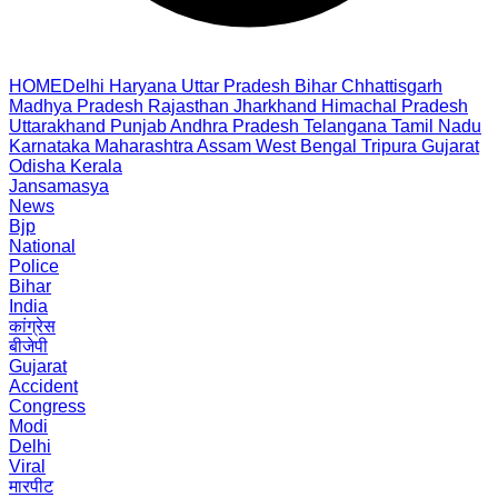
HOME
Delhi
Haryana
Uttar Pradesh
Bihar
Chhattisgarh
Madhya Pradesh
Rajasthan
Jharkhand
Himachal Pradesh
Uttarakhand
Punjab
Andhra Pradesh
Telangana
Tamil Nadu
Karnataka
Maharashtra
Assam
West Bengal
Tripura
Gujarat
Odisha
Kerala
Jansamasya
News
Bjp
National
Police
Bihar
India
कांग्रेस
बीजेपी
Gujarat
Accident
Congress
Modi
Delhi
Viral
मारपीट