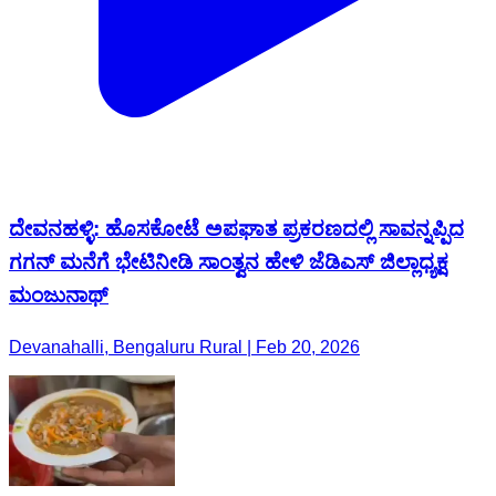
ದೇವನಹಳ್ಳಿ: ಹೊಸಕೋಟೆ ಅಪಘಾತ ಪ್ರಕರಣದಲ್ಲಿ ಸಾವನ್ನಪ್ಪಿದ
ಗಗನ್ ಮನೆಗೆ ಭೇಟಿನೀಡಿ ಸಾಂತ್ವನ ಹೇಳಿ ಜೆಡಿಎಸ್ ಜಿಲ್ಲಾಧ್ಯಕ್ಷ
ಮಂಜುನಾಥ್
Devanahalli, Bengaluru Rural | Feb 20, 2026