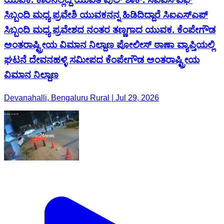
ಸಿಬ್ಬಂದಿ ಮಧ್ಯ ಪ್ರವೇಶಿ ಯುವಕನನ್ನ ಹಿಡಿದಿದ್ದಾರೆ ಸಿಐಎಸ್ಎಪ್
ಸಿಬ್ಬಂದಿ ಮಧ್ಯ ಪ್ರವೇಶದ ನಂತರ ತಣ್ಣಗಾದ ಯುವಕ. ಕೆಂಪೇಗೌಡ
ಅಂತರಾಷ್ಟ್ರೀಯ ವಿಮಾನ ನಿಲ್ದಾಣ ಪೋಲೀಸ್ ಠಾಣಾ ವ್ಯಾಪ್ತಿಯಲ್ಲಿ
ಘಟನೆ‌ ದೇವನಹಳ್ಳಿ ಸಮೀಪದ ಕೆಂಪೇಗೌಡ ಅಂತರಾಷ್ಟ್ರೀಯ
ವಿಮಾನ ನಿಲ್ದಾಣ
Devanahalli, Bengaluru Rural | Jul 29, 2026