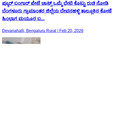
ಪ್ಯೂರ್ ಬಂಗಾರ್ ಪೇಟೆ ಚಾಟ್ಸ್ ಒಮ್ಮೆ ಭೇಟಿ ಕೊಟ್ಟು ರುಚಿ ನೋಡಿ
ಬೆಂಗಳೂರು ಗ್ರಾಮಾಂತರ ಜಿಲ್ಲೆಯ ದೇವನಹಳ್ಳಿ ತಾಲ್ಲೂಕಿನ ಕೋಟೆ
ಹಿಂಭಾಗ ಮಯೂರ ಬ...
Devanahalli, Bengaluru Rural | Feb 20, 2026