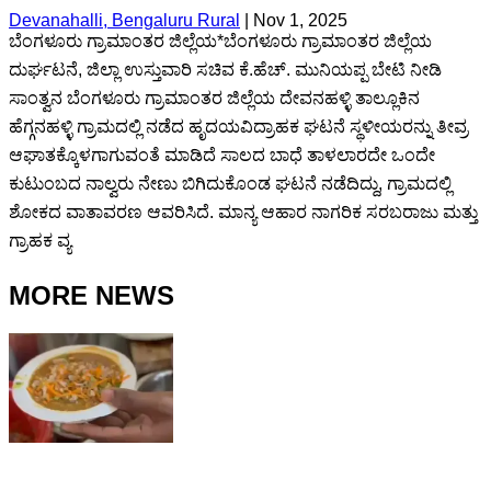
Devanahalli, Bengaluru Rural
|
Nov 1, 2025
ಬೆಂಗಳೂರು ಗ್ರಾಮಾಂತರ ಜಿಲ್ಲೆಯ*ಬೆಂಗಳೂರು ಗ್ರಾಮಾಂತರ ಜಿಲ್ಲೆಯ
ದುರ್ಘಟನೆ, ಜಿಲ್ಲಾ ಉಸ್ತುವಾರಿ ಸಚಿವ ಕೆ.ಹೆಚ್. ಮುನಿಯಪ್ಪ ಬೇಟಿ ನೀಡಿ
ಸಾಂತ್ವನ ಬೆಂಗಳೂರು ಗ್ರಾಮಾಂತರ ಜಿಲ್ಲೆಯ ದೇವನಹಳ್ಳಿ ತಾಲ್ಲೂಕಿನ
ಹೆಗ್ಗನಹಳ್ಳಿ ಗ್ರಾಮದಲ್ಲಿ ನಡೆದ ಹೃದಯವಿದ್ರಾಹಕ ಘಟನೆ ಸ್ಥಳೀಯರನ್ನು ತೀವ್ರ
ಆಘಾತಕ್ಕೊಳಗಾಗುವಂತೆ ಮಾಡಿದೆ ಸಾಲದ ಬಾಧೆ ತಾಳಲಾರದೇ ಒಂದೇ
ಕುಟುಂಬದ ನಾಲ್ವರು ನೇಣು ಬಿಗಿದುಕೊಂಡ ಘಟನೆ ನಡೆದಿದ್ದು, ಗ್ರಾಮದಲ್ಲಿ
ಶೋಕದ ವಾತಾವರಣ ಆವರಿಸಿದೆ. ಮಾನ್ಯ ಆಹಾರ ನಾಗರಿಕ ಸರಬರಾಜು ‌ಮತ್ತು
ಗ್ರಾಹಕ ವ್ಯ
MORE NEWS