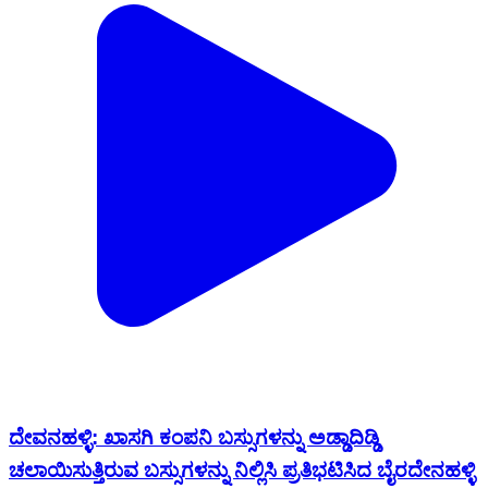
ದೇವನಹಳ್ಳಿ: ಖಾಸಗಿ‌ ಕಂಪನಿ ಬಸ್ಸುಗಳನ್ನು ಅಡ್ಡಾದಿಡ್ಡಿ
ಚಲಾಯಿಸುತ್ತಿರುವ ಬಸ್ಸುಗಳನ್ನು ನಿಲ್ಲಿಸಿ ಪ್ರತಿಭಟಿಸಿದ ಬೈರದೇನಹಳ್ಳಿ