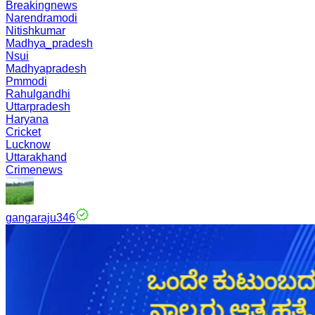
Breakingnews
Narendramodi
Nitishkumar
Madhya_pradesh
Nsui
Madhyapradesh
Pmmodi
Rahulgandhi
Uttarpradesh
Haryana
Cricket
Lucknow
Uttarakhand
Crimenews
gangaraju346