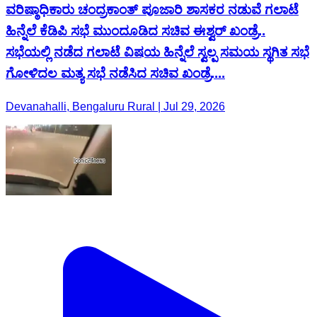
ವರಿಷ್ಠಾಧಿಕಾರು ಚಂದ್ರಕಾಂತ್ ಪೂಜಾರಿ ಶಾಸಕರ ನಡುವೆ ಗಲಾಟೆ
ಹಿನ್ನೆಲೆ ಕೆಡಿಪಿ ಸಭೆ ಮುಂದೂಡಿದ ಸಚಿವ ಈಶ್ವರ್ ಖಂಡ್ರೆ..
ಸಭೆಯಲ್ಲಿ ನಡೆದ ಗಲಾಟೆ ವಿಷಯ ಹಿನ್ನೆಲೆ ಸ್ವಲ್ಪ ಸಮಯ ಸ್ಥಗಿತ ಸಭೆ
ಗೋಳಿದಲ ಮತ್ಯ ಸಭೆ ನಡೆಸಿದ ಸಚಿವ ಖಂಡ್ರೆ....
Devanahalli, Bengaluru Rural | Jul 29, 2026