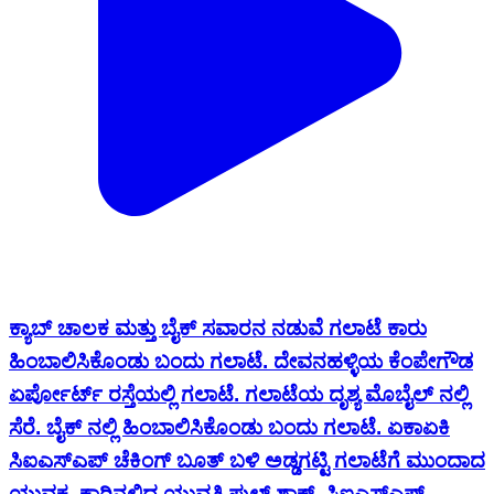
ಕ್ಯಾಬ್ ಚಾಲಕ ಮತ್ತು ಬೈಕ್ ಸವಾರನ ನಡುವೆ ಗಲಾಟೆ‌ ಕಾರು
ಹಿಂಬಾಲಿಸಿಕೊಂಡು ಬಂದು ಗಲಾಟೆ. ದೇವನಹಳ್ಳಿಯ ಕೆಂಪೇಗೌಡ
ಏರ್ಪೋರ್ಟ್ ರಸ್ತೆಯಲ್ಲಿ ಗಲಾಟೆ. ಗಲಾಟೆಯ ದೃಶ್ಯ ಮೊಬೈಲ್ ನಲ್ಲಿ
ಸೆರೆ. ಬೈಕ್ ನಲ್ಲಿ ಹಿಂಬಾಲಿಸಿಕೊಂಡು ಬಂದು ಗಲಾಟೆ. ಏಕಾಏಕಿ
ಸಿಐಎಸ್ಎಪ್ ಚೆಕಿಂಗ್ ಬೂತ್ ಬಳಿ ಅಡ್ಡಗಟ್ಟಿ ಗಲಾಟೆಗೆ ಮುಂದಾದ
ಯುವಕ. ಕಾರಿನಲ್ಲಿದ್ದ ಯುವತಿ ಪುಲ್ ಶಾಕ್. ಸಿಐಎಸ್ಎಫ್