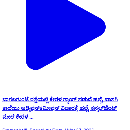
ಬಾಗಲಗುಂಟೆ ರಸ್ತೆಯಲ್ಲಿ ಕೇರಳ ಗ್ಯಾಂಗ್​ ನಡುವೆ ಹಲ್ಲೆ, ಖಾಸಗಿ
ಕಾಲೇಜು ಅಡ್ಮಿಷನ್​​ಕಮೀಷನ್ ವಿಚಾರಕ್ಕೆ ಹಲ್ಲೆ, ಕನ್ಸಲ್​ಟೆಂಟ್
ಮೇಲೆ ಕೇರಳ ...