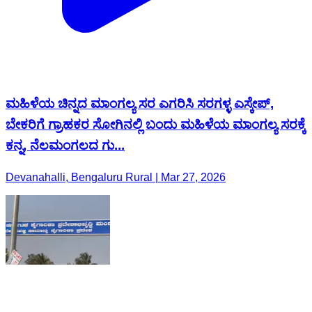
ಮಹಿಳೆಯ ಚಿನ್ನದ ಮಾಂಗಲ್ಯ ಸರ ಎಗರಿಸಿ ಸರಗಳ್ಳ ಎಸ್ಕೇಪ್,
ಬೇಕರಿಗೆ ಗ್ರಾಹಕರ ಸೋಗಿನಲ್ಲಿ ಬಂದು ಮಹಿಳೆಯ ಮಾಂಗಲ್ಯ ಸರಕ್ಕೆ
ಕನ್ನ, ನೆಲಮಂಗಲದ ಗು...
Devanahalli, Bengaluru Rural | Mar 27, 2026