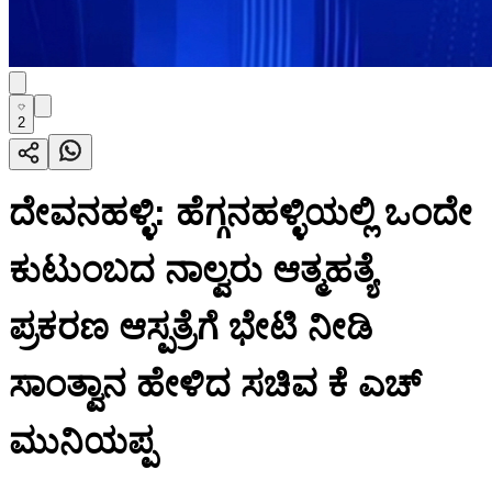
2
ದೇವನಹಳ್ಳಿ: ಹೆಗ್ಗನಹಳ್ಳಿಯಲ್ಲಿ ಒಂದೇ
ಕುಟುಂಬದ ನಾಲ್ವರು ಆತ್ಮಹತ್ಯೆ
ಪ್ರಕರಣ ಆಸ್ಪತ್ರೆಗೆ ಭೇಟಿ ನೀಡಿ
ಸಾಂತ್ವಾನ ಹೇಳಿದ ಸಚಿವ ಕೆ ಎಚ್
ಮುನಿಯಪ್ಪ