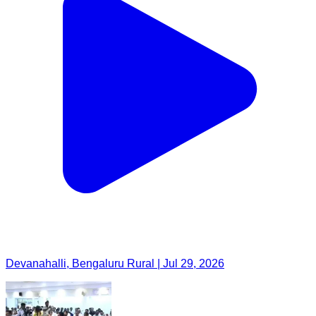
Devanahalli, Bengaluru Rural | Jul 29, 2026