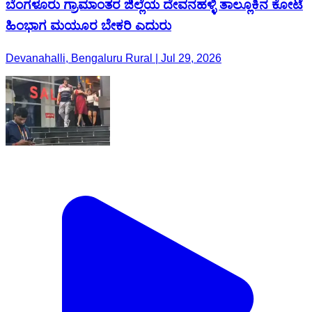
ಬೆಂಗಳೂರು ಗ್ರಾಮಾಂತರ ಜಿಲ್ಲೆಯ ದೇವನಹಳ್ಳಿ ತಾಲ್ಲೂಕಿನ ಕೋಟೆ
ಹಿಂಭಾಗ ಮಯೂರ ಬೇಕರಿ ಎದುರು
Devanahalli, Bengaluru Rural | Jul 29, 2026