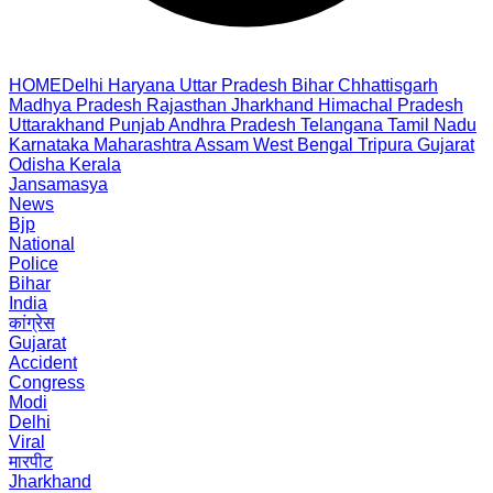
HOME
Delhi
Haryana
Uttar Pradesh
Bihar
Chhattisgarh
Madhya Pradesh
Rajasthan
Jharkhand
Himachal Pradesh
Uttarakhand
Punjab
Andhra Pradesh
Telangana
Tamil Nadu
Karnataka
Maharashtra
Assam
West Bengal
Tripura
Gujarat
Odisha
Kerala
Jansamasya
News
Bjp
National
Police
Bihar
India
कांग्रेस
Gujarat
Accident
Congress
Modi
Delhi
Viral
मारपीट
Jharkhand