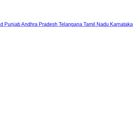
nd
Punjab
Andhra Pradesh
Telangana
Tamil Nadu
Karnataka