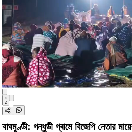
2
বাঘমুণ্ডী: গন্ধুডী গ্ৰামে বিজেপি নেতার মায়ে