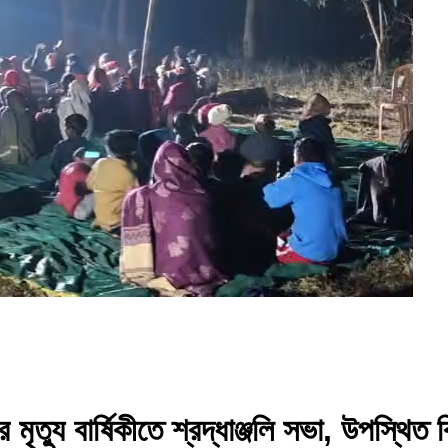
র মৃত্যু বার্ষিকীতে শ্রদ্ধাঞ্জলি সভা, উপস্থি