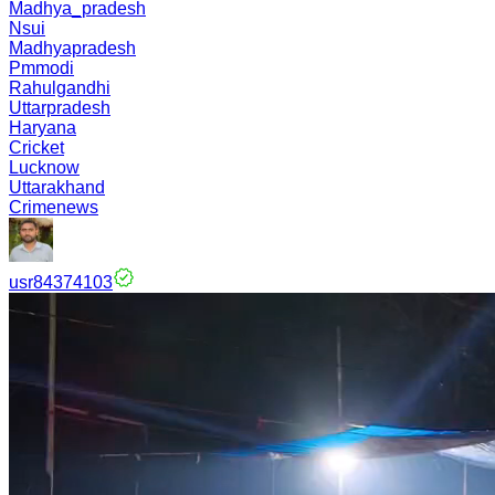
Madhya_pradesh
Nsui
Madhyapradesh
Pmmodi
Rahulgandhi
Uttarpradesh
Haryana
Cricket
Lucknow
Uttarakhand
Crimenews
usr84374103