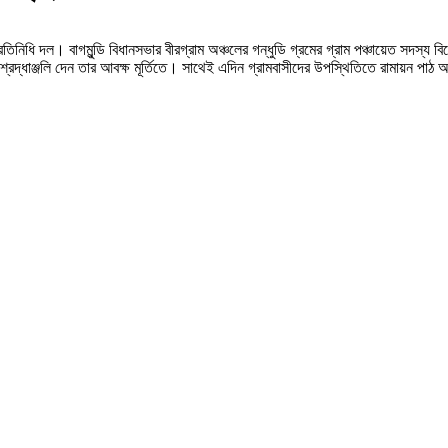
্রতিনিধি দল। বাগমুন্ডি বিধানসভার বীরগ্রাম অঞ্চলের গন্ধুডি গ্রমের গ্রাম পঞ্চায়েত সদস্য বিজ
রদ্ধাঞ্জলি দেন তার আবক্ষ মূর্তিতে। সাথেই এদিন গ্রামবাসীদের উপস্থিতিতে রামায়ন পাঠ