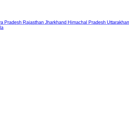
a Pradesh
Rajasthan
Jharkhand
Himachal Pradesh
Uttarakha
la