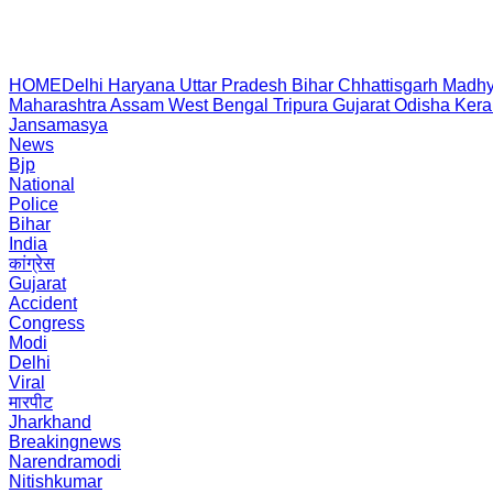
HOME
Delhi
Haryana
Uttar Pradesh
Bihar
Chhattisgarh
Madhy
Maharashtra
Assam
West Bengal
Tripura
Gujarat
Odisha
Kera
Jansamasya
News
Bjp
National
Police
Bihar
India
कांग्रेस
Gujarat
Accident
Congress
Modi
Delhi
Viral
मारपीट
Jharkhand
Breakingnews
Narendramodi
Nitishkumar