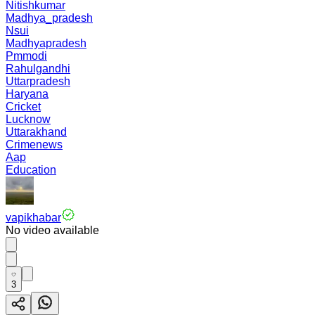
Nitishkumar
Madhya_pradesh
Nsui
Madhyapradesh
Pmmodi
Rahulgandhi
Uttarpradesh
Haryana
Cricket
Lucknow
Uttarakhand
Crimenews
Aap
Education
vapikhabar
No video available
3