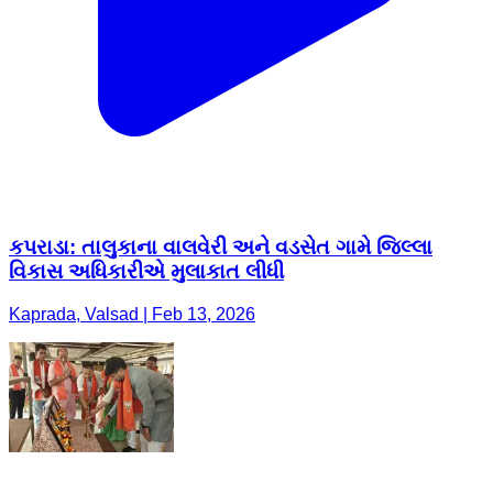
કપરાડા: તાલુકાના વાલવેરી અને વડસેત ગામે જિલ્લા
વિકાસ અધિકારીએ મુલાકાત લીધી
Kaprada, Valsad | Feb 13, 2026