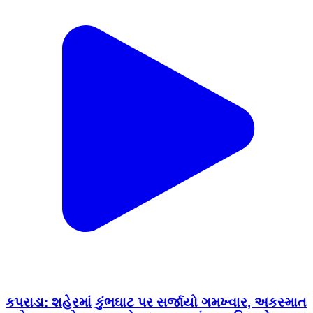
કપરાડા: શહેરમાં કુંભઘાટ પર સર્જાયો ગમખ્વાર, અકસ્માત