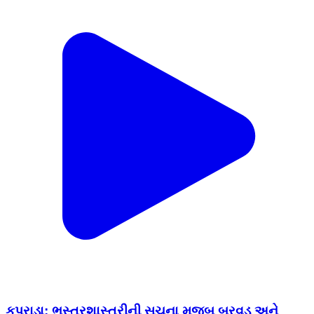
કપરાડા: ભૂસ્તરશાસ્ત્રીની સૂચના મુજબ બુરવડ અને