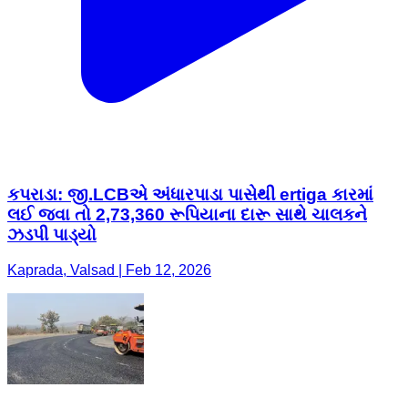
કપરાડા: જી.LCBએ અંધારપાડા પાસેથી ertiga કારમાં
લઈ જવા તો 2,73,360 રૂપિયાના દારૂ સાથે ચાલકને
ઝડપી પાડ્યો
Kaprada, Valsad | Feb 12, 2026