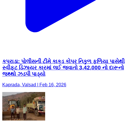
કપરાડા: પોલીસની ટીમે કાકડ કોપર નિકુળ ફળિયા પાસેથી
સ્વીફ્ટ ડિઝાયર કારમાં લઈ જવાતો 3,42,000 નો દારૂનો
જથ્થો ઝડપી પાડ્યો
Kaprada, Valsad | Feb 16, 2026