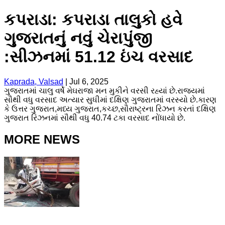
કપરાડા: કપરાડા તાલુકો હવે
ગુજરાતનું નવું ચેરાપુંજી
:સીઝનમાં 51.12 ઇંચ વરસાદ
Kaprada, Valsad
|
Jul 6, 2025
ગુજરાતમાં ચાલુ વર્ષે મેઘરાજા મન મુકીને વરસી રહ્યાં છે.રાજયમાં
સૌથી વધુ વરસાદ અત્યાર સુધીમાં દક્ષિણ ગુજરાતમાં વરસ્યો છે.કારણ
કે ઉત્તર ગુજરાત,મધ્ય ગુજરાત,કચ્છ,સૌરાષ્ટ્રના રિઝન કરતાં દક્ષિણ
ગુજરાત રિઝનમાં સૌથી વધુ 40.74 ટકા વરસાદ નોંધાયો છે.
MORE NEWS