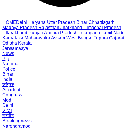
HOME
Delhi
Haryana
Uttar Pradesh
Bihar
Chhattisgarh
Madhya Pradesh
Rajasthan
Jharkhand
Himachal Pradesh
Uttarakhand
Punjab
Andhra Pradesh
Telangana
Tamil Nadu
Karnataka
Maharashtra
Assam
West Bengal
Tripura
Gujarat
Odisha
Kerala
Jansamasya
News
Bjp
National
Police
Bihar
India
कांग्रेस
Accident
Congress
Modi
Delhi
Viral
मारपीट
Breakingnews
Narendramodi