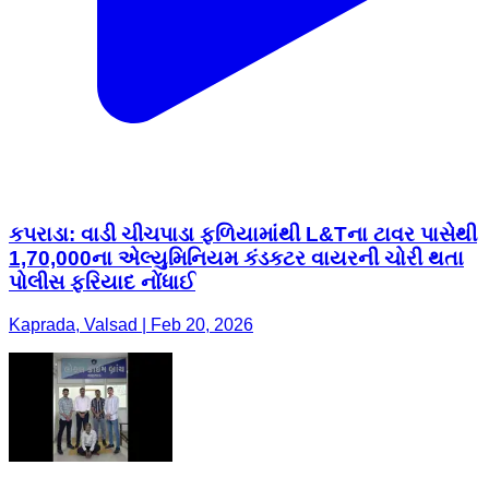
કપરાડા: વાડી ચીચપાડા ફળિયામાંથી L&Tના ટાવર પાસેથી
1,70,000ના એલ્યુમિનિયમ કંડકટર વાયરની ચોરી થતા
પોલીસ ફરિયાદ નોંધાઈ
Kaprada, Valsad | Feb 20, 2026