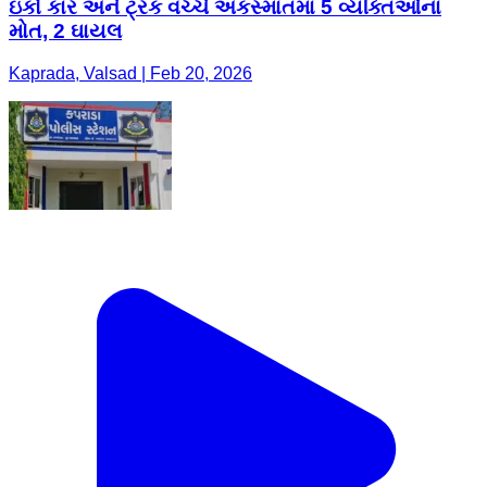
ઇકો કાર અને ટ્રક વચ્ચે અકસ્માતમાં 5 વ્યક્તિઓના
મોત, 2 ઘાયલ
Kaprada, Valsad | Feb 20, 2026