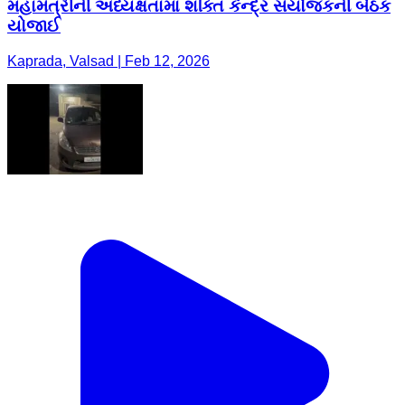
મહામંત્રીની અધ્યક્ષતામાં શક્તિ કેન્દ્ર સંયોજકની બેઠક
યોજાઈ
Kaprada, Valsad | Feb 12, 2026