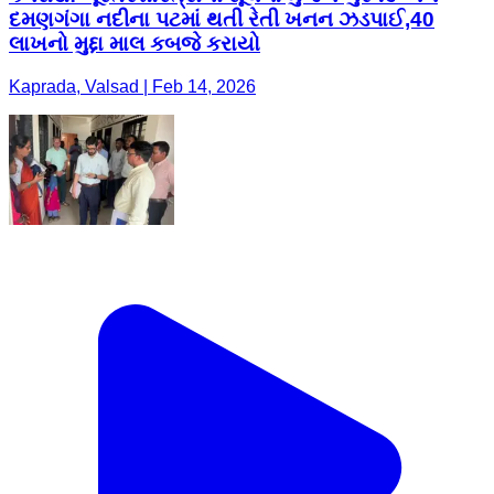
દમણગંગા નદીના પટમાં થતી રેતી ખનન ઝડપાઈ,40
લાખનો મુદ્દા માલ કબજે કરાયો
Kaprada, Valsad | Feb 14, 2026