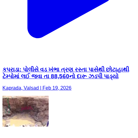
કપરાડા: પોલીસે વડ ખંભા ત્રણ રસ્તા પાસેથી છોટાહાથી
ટેમ્પોમાં લઈ જવા તા 88,560નો દારૂ ઝડપી પાડ્યો
Kaprada, Valsad | Feb 19, 2026