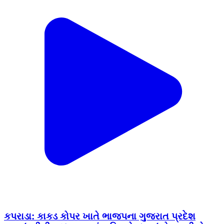
કપરાડા: કાકડ કોપર ખાતે ભાજપના ગુજરાત પ્રદેશ