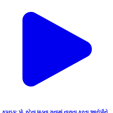
કપરાડા: પો. સ્ટેના ધાડના ગુનામાં નાસતા ફરતા આરોપીને