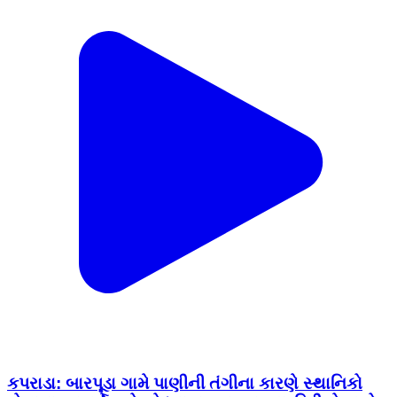
કપરાડા: બારપૂડા ગામે પાણીની તંગીના કારણે સ્થાનિકો