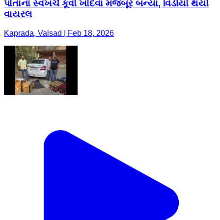
પોતાના સ્વખર્ચે કૂવો ખોદવા મજબૂર બન્યા, વિડીયો થયો
વાયરલ
Kaprada, Valsad | Feb 18, 2026