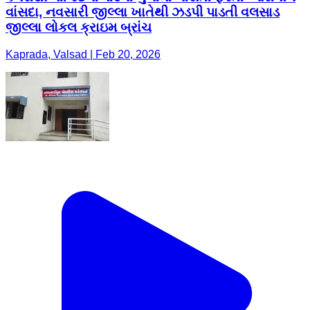
વાંસદા, નવસારી જીલ્લા ખાતેથી ઝડપી પાડતી વલસાડ
જીલ્લા લોકલ ક્રાઇમ બ્રાંચ
Kaprada, Valsad | Feb 20, 2026