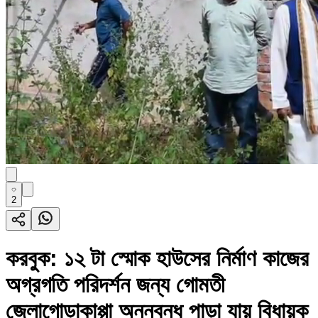
2
করবুক: ১২ টা স্মোক হাউসের নির্মাণ কাজের
অগ্রগতি পরিদর্শন জন্য গোমতী
জেলাগোড়াকাপ্পা অন্নবন্ধু পাড়া যায় বিধায়ক