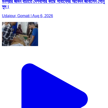
মনশ্রীর জীবন বাঁচাতে দেশবাসীর কাছে সাহায্যের আবেদন জানালেন সোনু
সুদ।
Udaipur, Gomati | Aug 6, 2026