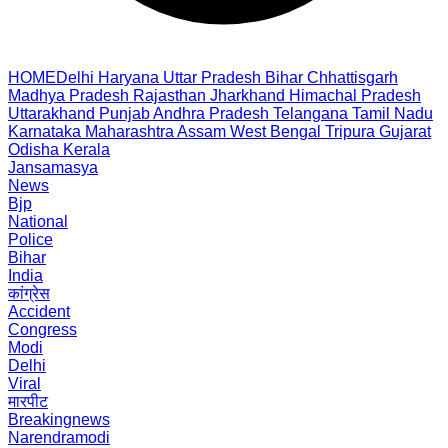
HOME
Delhi
Haryana
Uttar Pradesh
Bihar
Chhattisgarh
Madhya Pradesh
Rajasthan
Jharkhand
Himachal Pradesh
Uttarakhand
Punjab
Andhra Pradesh
Telangana
Tamil Nadu
Karnataka
Maharashtra
Assam
West Bengal
Tripura
Gujarat
Odisha
Kerala
Jansamasya
News
Bjp
National
Police
Bihar
India
कांग्रेस
Accident
Congress
Modi
Delhi
Viral
मारपीट
Breakingnews
Narendramodi