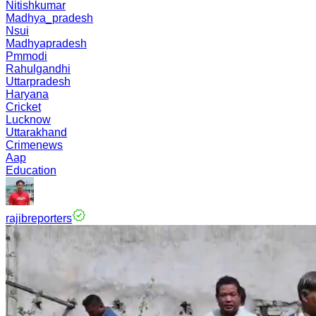
Nitishkumar
Madhya_pradesh
Nsui
Madhyapradesh
Pmmodi
Rahulgandhi
Uttarpradesh
Haryana
Cricket
Lucknow
Uttarakhand
Crimenews
Aap
Education
rajibreporters