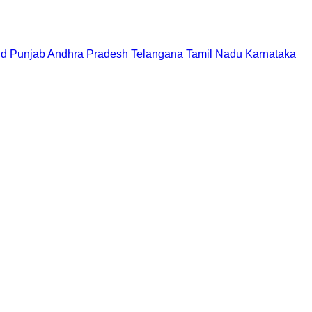
nd
Punjab
Andhra Pradesh
Telangana
Tamil Nadu
Karnataka