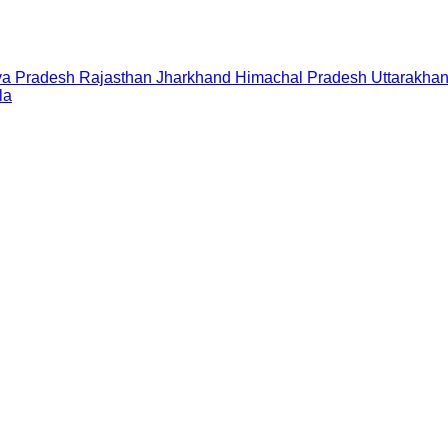
a Pradesh
Rajasthan
Jharkhand
Himachal Pradesh
Uttarakha
la