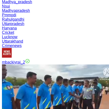
Madhya_pradesh
Nsui
Madhyapradesh
Pmmodi
Rahulgandhi
Uttarpradesh
Haryana
Cricket
Lucknow
Uttarakhand
Crimenews
mbackiyraj_2