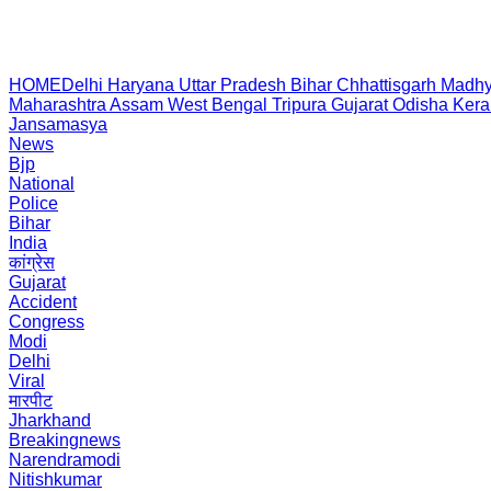
HOME
Delhi
Haryana
Uttar Pradesh
Bihar
Chhattisgarh
Madhy
Maharashtra
Assam
West Bengal
Tripura
Gujarat
Odisha
Kera
Jansamasya
News
Bjp
National
Police
Bihar
India
कांग्रेस
Gujarat
Accident
Congress
Modi
Delhi
Viral
मारपीट
Jharkhand
Breakingnews
Narendramodi
Nitishkumar