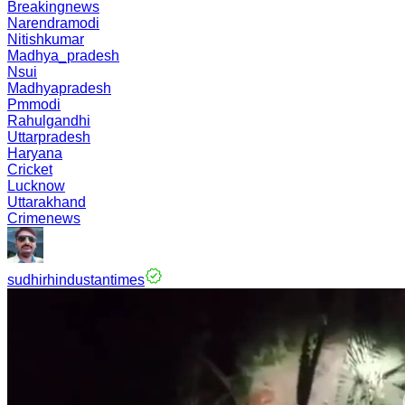
Breakingnews
Narendramodi
Nitishkumar
Madhya_pradesh
Nsui
Madhyapradesh
Pmmodi
Rahulgandhi
Uttarpradesh
Haryana
Cricket
Lucknow
Uttarakhand
Crimenews
sudhirhindustantimes