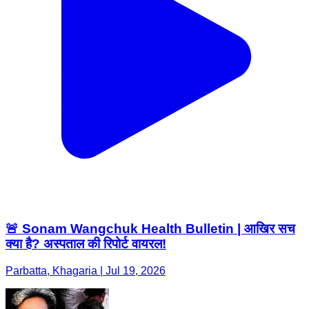
🚨 Sonam Wangchuk Health Bulletin | आखिर सच
क्या है? अस्पताल की रिपोर्ट वायरल!
Parbatta, Khagaria | Jul 19, 2026