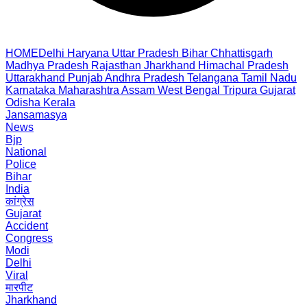
HOME
Delhi
Haryana
Uttar Pradesh
Bihar
Chhattisgarh
Madhya Pradesh
Rajasthan
Jharkhand
Himachal Pradesh
Uttarakhand
Punjab
Andhra Pradesh
Telangana
Tamil Nadu
Karnataka
Maharashtra
Assam
West Bengal
Tripura
Gujarat
Odisha
Kerala
Jansamasya
News
Bjp
National
Police
Bihar
India
कांग्रेस
Gujarat
Accident
Congress
Modi
Delhi
Viral
मारपीट
Jharkhand