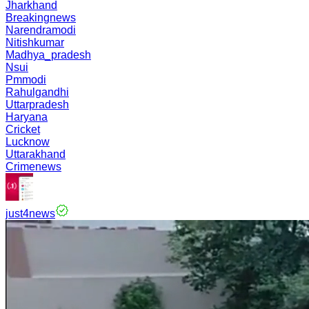
Jharkhand
Breakingnews
Narendramodi
Nitishkumar
Madhya_pradesh
Nsui
Pmmodi
Rahulgandhi
Uttarpradesh
Haryana
Cricket
Lucknow
Uttarakhand
Crimenews
just4news