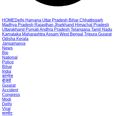
HOME
Delhi
Haryana
Uttar Pradesh
Bihar
Chhattisgarh
Madhya Pradesh
Rajasthan
Jharkhand
Himachal Pradesh
Uttarakhand
Punjab
Andhra Pradesh
Telangana
Tamil Nadu
Karnataka
Maharashtra
Assam
West Bengal
Tripura
Gujarat
Odisha
Kerala
Jansamasya
News
Bjp
National
Police
Bihar
India
कांग्रेस
बीजेपी
Gujarat
Accident
Congress
Modi
Delhi
Viral
मारपीट