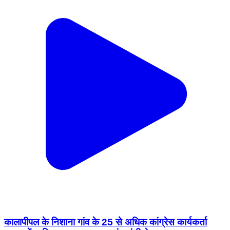
कालापीपल के निशाना गांव के 25 से अधिक कांग्रेस कार्यकर्ता
BJP में शामिल,MLA घनश्याम चंद्रवंशी ने पहनाया भाजपा का
दुपट्टा।
Shajapur, Shajapur | Aug 3, 2026