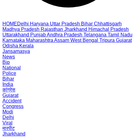
HOME
Delhi
Haryana
Uttar Pradesh
Bihar
Chhattisgarh
Madhya Pradesh
Rajasthan
Jharkhand
Himachal Pradesh
Uttarakhand
Punjab
Andhra Pradesh
Telangana
Tamil Nadu
Karnataka
Maharashtra
Assam
West Bengal
Tripura
Gujarat
Odisha
Kerala
Jansamasya
News
Bjp
National
Police
Bihar
India
कांग्रेस
Gujarat
Accident
Congress
Modi
Delhi
Viral
मारपीट
Jharkhand