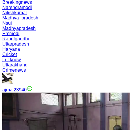
Breakingnews
Narendramodi
Nitishkumar
Madhya_pradesh
Nsui
Madhyapradesh
Pmmodi
Rahulgandhi
Uttarpradesh
Haryana
Cricket
Lucknow
Uttarakhand
Crimenews
ajmal23940