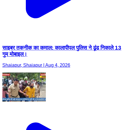
साइबर तकनीक का कमाल: कालापीपल पुलिस ने ढूंढ निकाले 13
गुम मोबाइल।
Shajapur, Shajapur | Aug 4, 2026