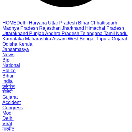
HOME
Delhi
Haryana
Uttar Pradesh
Bihar
Chhattisgarh
Madhya Pradesh
Rajasthan
Jharkhand
Himachal Pradesh
Uttarakhand
Punjab
Andhra Pradesh
Telangana
Tamil Nadu
Karnataka
Maharashtra
Assam
West Bengal
Tripura
Gujarat
Odisha
Kerala
Jansamasya
News
Bjp
National
Police
Bihar
India
कांग्रेस
बीजेपी
Gujarat
Accident
Congress
Modi
Delhi
Viral
मारपीट