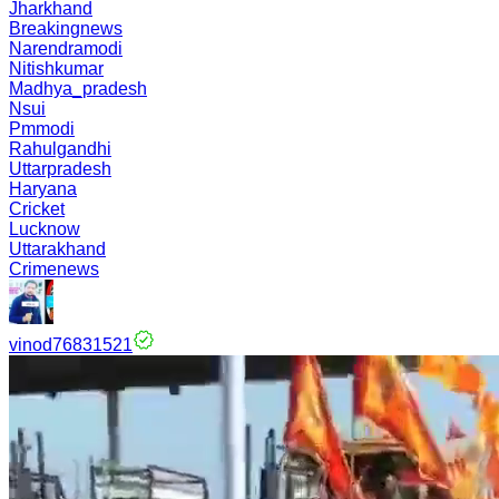
Jharkhand
Breakingnews
Narendramodi
Nitishkumar
Madhya_pradesh
Nsui
Pmmodi
Rahulgandhi
Uttarpradesh
Haryana
Cricket
Lucknow
Uttarakhand
Crimenews
vinod76831521