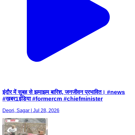
इंदौर में सुबह से झमाझम बारिश, जनजीवन प्रभावित। #news
#ख़बर1इंडिया #formercm #chiefminister
Deori, Sagar | Jul 28, 2026