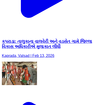
કપરાડા: તાલુકાના વાલવેરી અને વડસેત ગામે જિલ્લા
વિકાસ અધિકારીએ મુલાકાત લીધી
Kaprada, Valsad | Feb 13, 2026