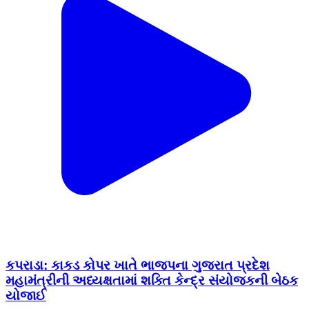
કપરાડા: કાકડ કોપર ખાતે ભાજપના ગુજરાત પ્રદેશ
મહામંત્રીની અધ્યક્ષતામાં શક્તિ કેન્દ્ર સંયોજકની બેઠક
યોજાઈ