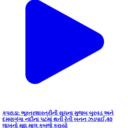
કપરાડા: ભૂસ્તરશાસ્ત્રીની સૂચના મુજબ બુરવડ અને
દમણગંગા નદીના પટમાં થતી રેતી ખનન ઝડપાઈ,40
લાખનો મુદ્દા માલ કબજે કરાયો