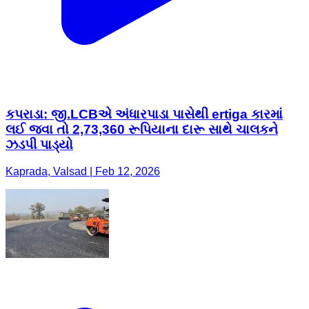
કપરાડા: જી.LCBએ અંધારપાડા પાસેથી ertiga કારમાં
લઈ જવા તો 2,73,360 રૂપિયાના દારૂ સાથે ચાલકને
ઝડપી પાડ્યો
Kaprada, Valsad | Feb 12, 2026