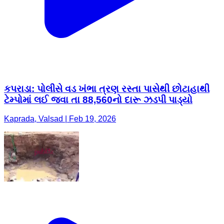
કપરાડા: પોલીસે વડ ખંભા ત્રણ રસ્તા પાસેથી છોટાહાથી
ટેમ્પોમાં લઈ જવા તા 88,560નો દારૂ ઝડપી પાડ્યો
Kaprada, Valsad | Feb 19, 2026