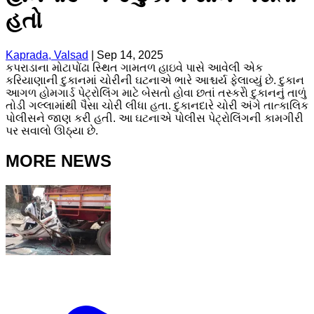
હતો
Kaprada, Valsad
|
Sep 14, 2025
કપરાડાના મોટાપોંઢા સ્થિત ગામતળ હાઇવે પાસે આવેલી એક
કરિયાણાની દુકાનમાં ચોરીની ઘટનાએ ભારે આશ્ચર્ય ફેલાવ્યું છે. દુકાન
આગળ હોમગાર્ડ પેટ્રોલિંગ માટે બેસતો હોવા છતાં તસ્કરોે દુકાનનું તાળું
તોડી ગલ્લામાંથી પૈસા ચોરી લીધા હતા. દુકાનદારે ચોરી અંગે તાત્કાલિક
પોલીસને જાણ કરી હતી. આ ઘટનાએ પોલીસ પેટ્રોલિંગની કામગીરી
પર સવાલો ઊઠ્યા છે.
MORE NEWS