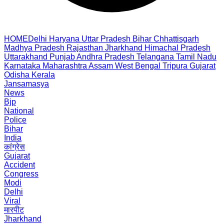
HOME
Delhi
Haryana
Uttar Pradesh
Bihar
Chhattisgarh
Madhya Pradesh
Rajasthan
Jharkhand
Himachal Pradesh
Uttarakhand
Punjab
Andhra Pradesh
Telangana
Tamil Nadu
Karnataka
Maharashtra
Assam
West Bengal
Tripura
Gujarat
Odisha
Kerala
Jansamasya
News
Bjp
National
Police
Bihar
India
कांग्रेस
Gujarat
Accident
Congress
Modi
Delhi
Viral
मारपीट
Jharkhand