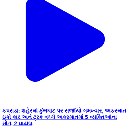
કપરાડા: શહેરમાં કુંભઘાટ પર સર્જાયો ગમખ્વાર, અકસ્માત
ઇકો કાર અને ટ્રક વચ્ચે અકસ્માતમાં 5 વ્યક્તિઓના
મોત, 2 ઘાયલ