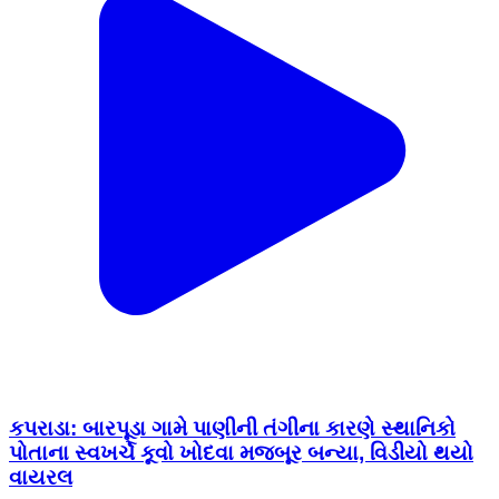
કપરાડા: બારપૂડા ગામે પાણીની તંગીના કારણે સ્થાનિકો
પોતાના સ્વખર્ચે કૂવો ખોદવા મજબૂર બન્યા, વિડીયો થયો
વાયરલ