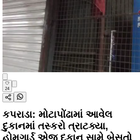
24
કપરાડા: મોટાપોંઢામાં આવેલ
દુકાનમાં તસ્કરો ત્રાટક્યા,
હોમગાર્ડ એજ દુકાન સામે બેસતો