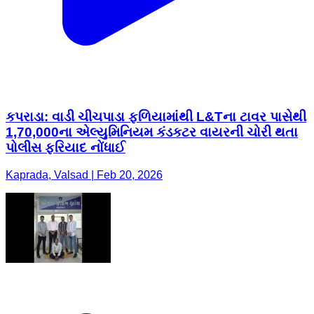
કપરાડા: વાડી ચીચપાડા ફળિયામાંથી L&Tના ટાવર પાસેથી
1,70,000ના એલ્યુમિનિયમ કંડકટર વાયરની ચોરી થતા
પોલીસ ફરિયાદ નોંધાઈ
Kaprada, Valsad | Feb 20, 2026