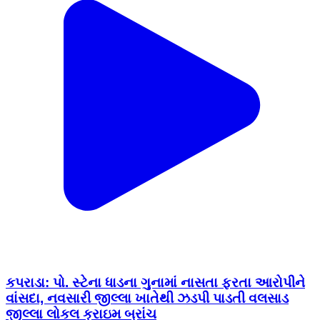
કપરાડા: પો. સ્ટેના ધાડના ગુનામાં નાસતા ફરતા આરોપીને
વાંસદા, નવસારી જીલ્લા ખાતેથી ઝડપી પાડતી વલસાડ
જીલ્લા લોકલ ક્રાઇમ બ્રાંચ