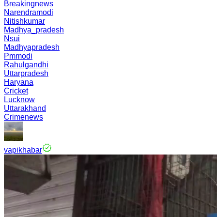
Breakingnews
Narendramodi
Nitishkumar
Madhya_pradesh
Nsui
Madhyapradesh
Pmmodi
Rahulgandhi
Uttarpradesh
Haryana
Cricket
Lucknow
Uttarakhand
Crimenews
vapikhabar