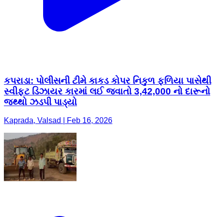
કપરાડા: પોલીસની ટીમે કાકડ કોપર નિકુળ ફળિયા પાસેથી
સ્વીફ્ટ ડિઝાયર કારમાં લઈ જવાતો 3,42,000 નો દારૂનો
જથ્થો ઝડપી પાડ્યો
Kaprada, Valsad | Feb 16, 2026