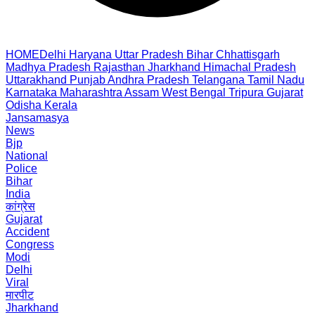
HOME
Delhi
Haryana
Uttar Pradesh
Bihar
Chhattisgarh
Madhya Pradesh
Rajasthan
Jharkhand
Himachal Pradesh
Uttarakhand
Punjab
Andhra Pradesh
Telangana
Tamil Nadu
Karnataka
Maharashtra
Assam
West Bengal
Tripura
Gujarat
Odisha
Kerala
Jansamasya
News
Bjp
National
Police
Bihar
India
कांग्रेस
Gujarat
Accident
Congress
Modi
Delhi
Viral
मारपीट
Jharkhand