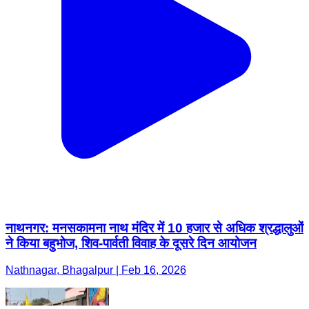
नाथनगर: मनसकामना नाथ मंदिर में 10 हजार से अधिक श्रद्धालुओं
ने किया बहुभोज, शिव-पार्वती विवाह के दूसरे दिन आयोजन
Nathnagar, Bhagalpur | Feb 16, 2026