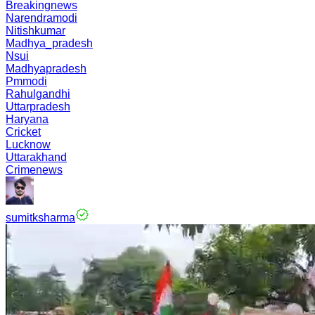
Breakingnews
Narendramodi
Nitishkumar
Madhya_pradesh
Nsui
Madhyapradesh
Pmmodi
Rahulgandhi
Uttarpradesh
Haryana
Cricket
Lucknow
Uttarakhand
Crimenews
sumitksharma