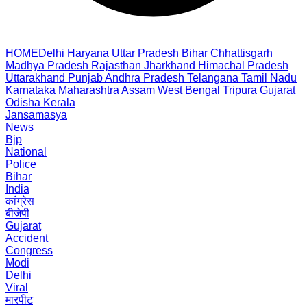
HOME
Delhi
Haryana
Uttar Pradesh
Bihar
Chhattisgarh
Madhya Pradesh
Rajasthan
Jharkhand
Himachal Pradesh
Uttarakhand
Punjab
Andhra Pradesh
Telangana
Tamil Nadu
Karnataka
Maharashtra
Assam
West Bengal
Tripura
Gujarat
Odisha
Kerala
Jansamasya
News
Bjp
National
Police
Bihar
India
कांग्रेस
बीजेपी
Gujarat
Accident
Congress
Modi
Delhi
Viral
मारपीट