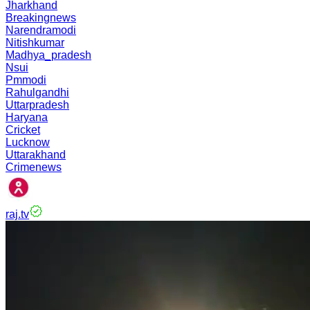
Jharkhand
Breakingnews
Narendramodi
Nitishkumar
Madhya_pradesh
Nsui
Pmmodi
Rahulgandhi
Uttarpradesh
Haryana
Cricket
Lucknow
Uttarakhand
Crimenews
raj.tv