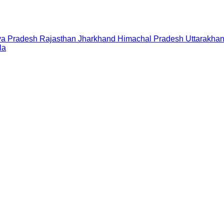
a Pradesh
Rajasthan
Jharkhand
Himachal Pradesh
Uttarakha
la