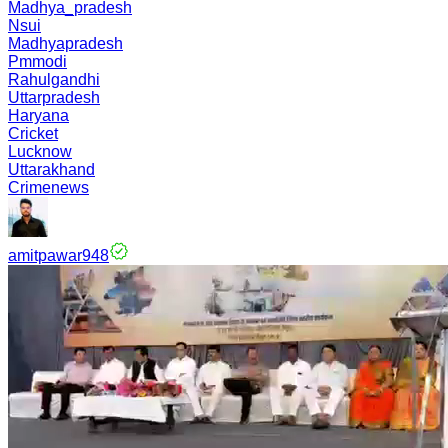
Madhya_pradesh
Nsui
Madhyapradesh
Pmmodi
Rahulgandhi
Uttarpradesh
Haryana
Cricket
Lucknow
Uttarakhand
Crimenews
amitpawar948