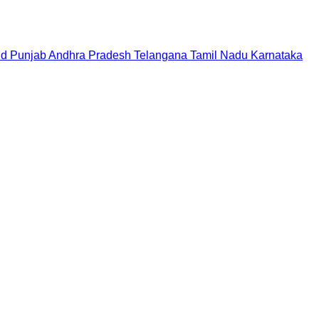
nd
Punjab
Andhra Pradesh
Telangana
Tamil Nadu
Karnataka