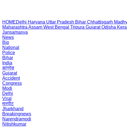
HOME
Delhi
Haryana
Uttar Pradesh
Bihar
Chhattisgarh
Madhy
Maharashtra
Assam
West Bengal
Tripura
Gujarat
Odisha
Kera
Jansamasya
News
Bjp
National
Police
Bihar
India
कांग्रेस
Gujarat
Accident
Congress
Modi
Delhi
Viral
मारपीट
Jharkhand
Breakingnews
Narendramodi
Nitishkumar