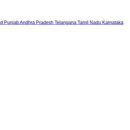
nd
Punjab
Andhra Pradesh
Telangana
Tamil Nadu
Karnataka