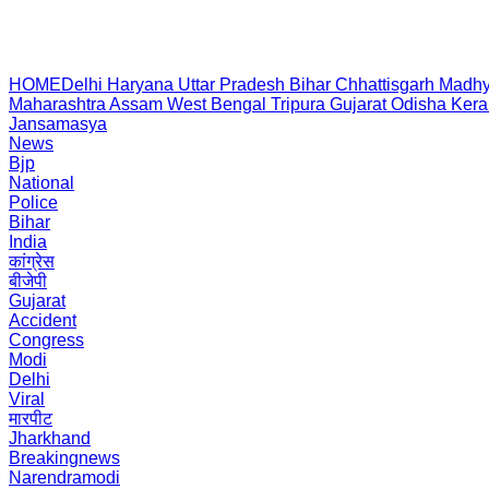
HOME
Delhi
Haryana
Uttar Pradesh
Bihar
Chhattisgarh
Madhy
Maharashtra
Assam
West Bengal
Tripura
Gujarat
Odisha
Kera
Jansamasya
News
Bjp
National
Police
Bihar
India
कांग्रेस
बीजेपी
Gujarat
Accident
Congress
Modi
Delhi
Viral
मारपीट
Jharkhand
Breakingnews
Narendramodi