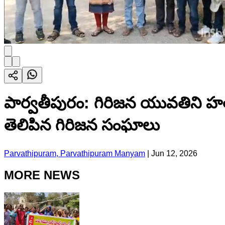
పార్వతీపురం: గిరిజన యువతిని హత్య
తెలిపిన గిరిజన సంఘాలు
Parvathipuram, Parvathipuram Manyam
|
Jun 12, 2026
MORE NEWS