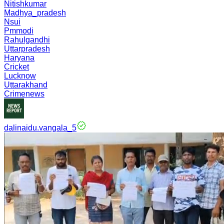
Nitishkumar
Madhya_pradesh
Nsui
Pmmodi
Rahulgandhi
Uttarpradesh
Haryana
Cricket
Lucknow
Uttarakhand
Crimenews
dalinaidu.vangala_5