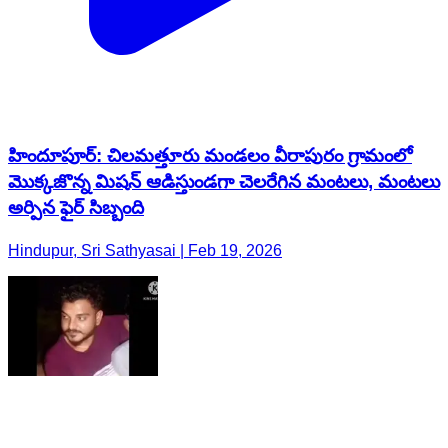
హిందూపూర్‌: చిలమత్తూరు మండలం వీరాపురం గ్రామంలో
మొక్కజొన్న మిషన్ ఆడిస్తుండగా చెలరేగిన మంటలు, మంటలు
అర్పిన ఫైర్ సిబ్బంది
Hindupur, Sri Sathyasai | Feb 19, 2026