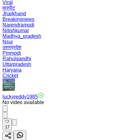
Viral
मारपीट
Jharkhand
Breakingnews
Narendramodi
Nitishkumar
Madhya_pradesh
Nsui
उत्तरप्रदेश
Pmmodi
Rahulgandhi
Uttarpradesh
Haryana
Cricket
luckyreddy1985
No video available
17