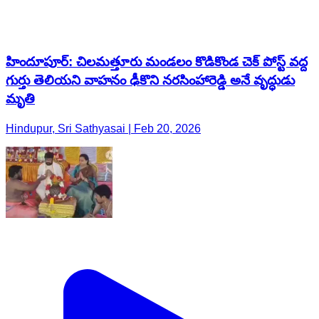
హిందూపూర్‌: చిలమత్తూరు మండలం కొడికొండ చెక్ పోస్ట్ వద్ద
గుర్తు తెలియని వాహనం ఢీకొని నరసింహారెడ్డి అనే వృద్ధుడు
మృతి
Hindupur, Sri Sathyasai | Feb 20, 2026