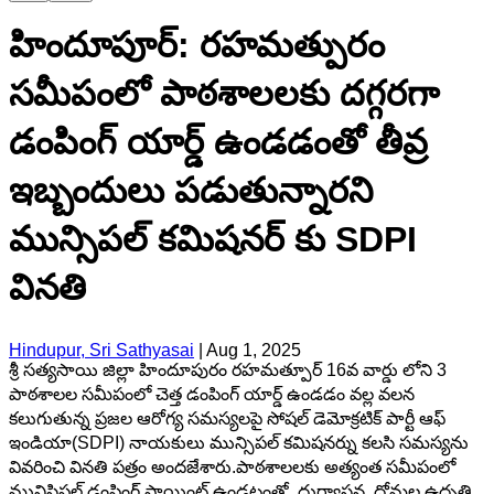
హిందూపూర్‌: రహమత్పురం
సమీపంలో పాఠశాలలకు దగ్గరగా
డంపింగ్ యార్డ్ ఉండడంతో తీవ్ర
ఇబ్బందులు పడుతున్నారని
మున్సిపల్ కమిషనర్ కు SDPI
వినతి
Hindupur, Sri Sathyasai
|
Aug 1, 2025
శ్రీ సత్యసాయి జిల్లా హిందూపురం రహమత్పూర్ 16వ వార్డు లోని 3
పాఠశాలల సమీపంలో చెత్త డంపింగ్ యార్డ్ ఉండడం వల్ల వలన
కలుగుతున్న ప్రజల ఆరోగ్య సమస్యలపై సోషల్ డెమోక్రటిక్ పార్టీ ఆఫ్
ఇండియా(SDPI) నాయకులు మున్సిపల్ కమిషనర్ను కలసి సమస్యను
వివరించి వినతి పత్రం అందజేశారు.పాఠశాలలకు అత్యంత సమీపంలో
మునిసిపల్ డంపింగ్ పాయింట్ ఉండటంతో, దుర్వాసన, దోమల ఉధృతి