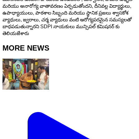
మరియు అనారోగ్య వాతావరణం ఏర్పడుతోందని, దీనివల్ల విద్యార్థులు,
ఉపాధ్యాయులు, పాఠశాల సిబ్బంది మరియు స్థానిక ప్రజలు శ్వాసకోశ
వ్యాధులు, జ్వరాలు, చర్మ వ్యాధులు వంటి ఆరోగ్యపరమైన సమస్యలతో
బాధపడుతున్నారని SDPI నాయకులు మున్సిపల్ కమిషనర్ కు
తెలియజేశారు
MORE NEWS