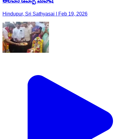
తెలిపిన డిఎస్పి మహేష్
Hindupur, Sri Sathyasai | Feb 19, 2026