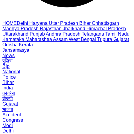
HOME
Delhi
Haryana
Uttar Pradesh
Bihar
Chhattisgarh
Madhya Pradesh
Rajasthan
Jharkhand
Himachal Pradesh
Uttarakhand
Punjab
Andhra Pradesh
Telangana
Tamil Nadu
Karnataka
Maharashtra
Assam
West Bengal
Tripura
Gujarat
Odisha
Kerala
Jansamasya
News
पुलिस
Bjp
National
Police
Bihar
India
कांग्रेस
बीजेपी
Gujarat
भाजपा
Accident
Congress
Modi
Delhi