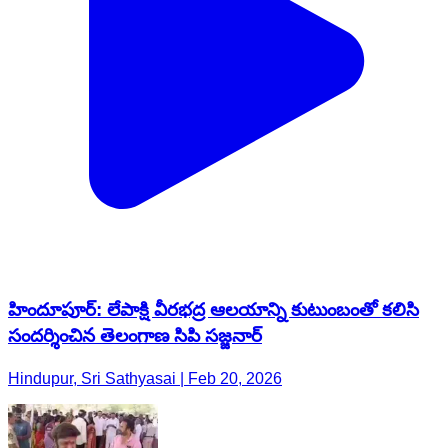
హిందూపూర్‌: లేపాక్షి వీరభద్ర ఆలయాన్ని కుటుంబంతో కలిసి
సందర్శించిన తెలంగాణ సిపి సజ్జనార్
Hindupur, Sri Sathyasai | Feb 20, 2026