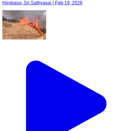
Hindupur, Sri Sathyasai | Feb 19, 2026