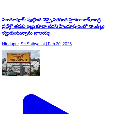
హిందూపూర్‌: పుట్టింది చెన్నై,పెరిగింది హైదరాబాద్,ఆంధ్ర
ప్రదేశ్లో తనకు ఇల్లు కూడా లేదని హిందూపురంలో సొంతిల్లు
కట్టుకుంటున్నాను బాలయ్య
Hindupur, Sri Sathyasai | Feb 20, 2026