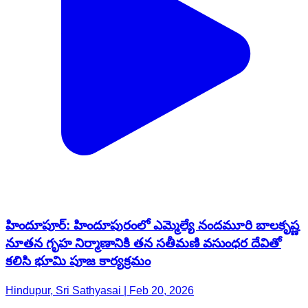
హిందూపూర్‌: హిందూపురంలో ఎమ్మెల్యే నందమూరి బాలకృష్ణ
నూతన గృహ నిర్మాణానికి తన సతీమణి వసుంధర దేవితో
కలిసి భూమి పూజ కార్యక్రమం
Hindupur, Sri Sathyasai | Feb 20, 2026