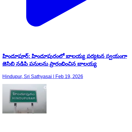
హిందూపూర్‌: హిందూపురంలో బాలయ్య పర్యటన స్వయంగా
జెసిబి నడిపి పనులను ప్రారంభించిన బాలయ్య
Hindupur, Sri Sathyasai | Feb 19, 2026