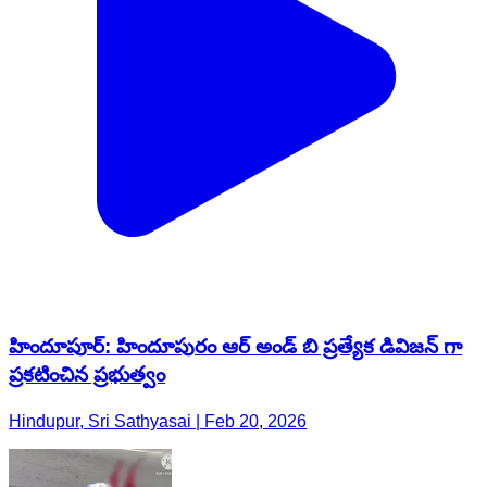
హిందూపూర్‌: హిందూపురం ఆర్ అండ్ బి ప్రత్యేక డివిజన్ గా
ప్రకటించిన ప్రభుత్వం
Hindupur, Sri Sathyasai | Feb 20, 2026