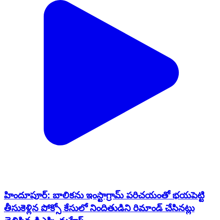
హిందూపూర్‌: బాలికను ఇంస్టాగ్రామ్ పరిచయంతో భయపెట్టి
తీసుకెళ్లిన పోక్సో కేసులో నిందితుడిని రిమాండ్ చేసినట్లు