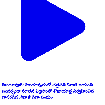
హిందూపూర్‌: హిందూపురంలో చత్రపతి శివాజీ జయంతి
సందర్భంగా నూతన విగ్రహంతో శోభాయాత్ర నిర్వహించిన
వానరసేన ,శివాజీ సేవా సంఘం