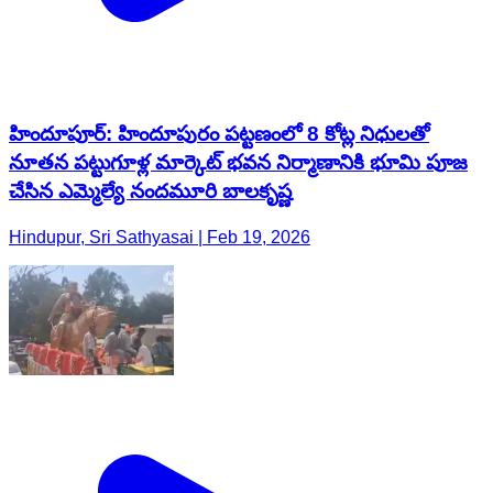
హిందూపూర్‌: హిందూపురం పట్టణంలో 8 కోట్ల నిధులతో
నూతన పట్టుగూళ్ల మార్కెట్ భవన నిర్మాణానికి భూమి పూజ
చేసిన ఎమ్మెల్యే నందమూరి బాలకృష్ణ
Hindupur, Sri Sathyasai | Feb 19, 2026