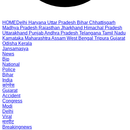
HOME
Delhi
Haryana
Uttar Pradesh
Bihar
Chhattisgarh
Madhya Pradesh
Rajasthan
Jharkhand
Himachal Pradesh
Uttarakhand
Punjab
Andhra Pradesh
Telangana
Tamil Nadu
Karnataka
Maharashtra
Assam
West Bengal
Tripura
Gujarat
Odisha
Kerala
Jansamasya
News
Bjp
National
Police
Bihar
India
कांग्रेस
Gujarat
Accident
Congress
Modi
Delhi
Viral
मारपीट
Breakingnews