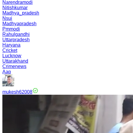
Narendramodi
Nitishkumar
Madhya_pradesh
Nsui
Madhyapradesh
Pmmodi
Rahulgandhi
Uttarpradesh
Haryana
Cricket
Lucknow
Uttarakhand
Crimenews
Aap
mukesh62008