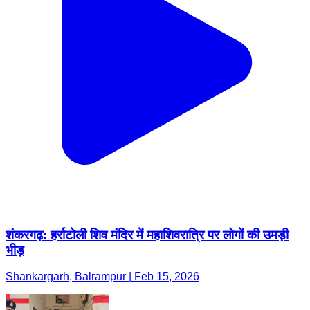
शंकरगढ़: हर्राटोली शिव मंदिर में महाशिवरात्रि पर लोगों की उमड़ी
भीड़
Shankargarh, Balrampur | Feb 15, 2026