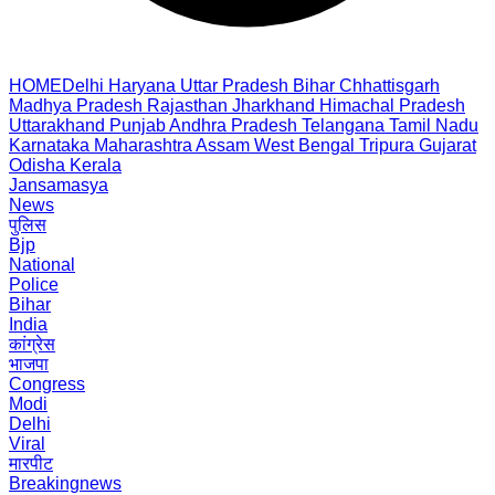
HOME
Delhi
Haryana
Uttar Pradesh
Bihar
Chhattisgarh
Madhya Pradesh
Rajasthan
Jharkhand
Himachal Pradesh
Uttarakhand
Punjab
Andhra Pradesh
Telangana
Tamil Nadu
Karnataka
Maharashtra
Assam
West Bengal
Tripura
Gujarat
Odisha
Kerala
Jansamasya
News
पुलिस
Bjp
National
Police
Bihar
India
कांग्रेस
भाजपा
Congress
Modi
Delhi
Viral
मारपीट
Breakingnews