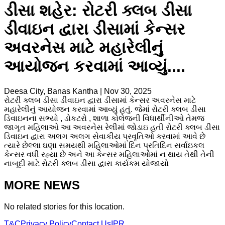
ડીસા શહેર: રોટરી ક્લબ ડીસા
ડીવાઇન દ્વારા ડીસામાં કેન્સર
અવરનેસ માટે મહારેલીનું
આયોજન કરવામાં આવ્યું....
Deesa City, Banas Kantha
|
Nov 30, 2025
રોટરી ક્લબ ડીસા ડીવાઇન દ્વારા ડીસામાં કેન્સર અવરનેસ માટે
મહારેલીનું આયોજન કરવામાં આવ્યું હતું. જેમાં રોટરી ક્લબ ડીસા
ડિવાઇનના સભ્યો , ડોકટરો , શાળા કોલેજની વિધાર્થીનીઓ તેમજ
જાગૃત મહિલાઓ આ અવરનેસ રેલીમાં જોડાઇ હતી રોટરી ક્લબ ડીસા
ડિવાઇન દ્વારા અલગ અલગ સેવાકીય પ્રવૃતિઓ કરવામાં આવે છે
ત્યારે છેલ્લા ઘણા સમયથી મહિલાઓમાં દિન પ્રતિદિન સર્વાઇકલ
કેન્સર વધી રહ્યા છે અને આ કેન્સર મહિલાઓમાં ન થાય તેથી તેની
નાબૂદી માટે રોટરી ક્લબ ડીસા દ્વારા કાર્યકમ યોજાયો
MORE NEWS
No related stories for this location.
T&C
Privacy Policy
Contact Us
IPR