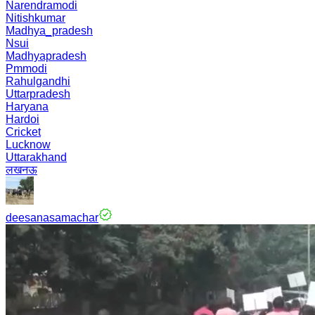
Narendramodi
Nitishkumar
Madhya_pradesh
Nsui
Madhyapradesh
Pmmodi
Rahulgandhi
Uttarpradesh
Haryana
Hardoi
Cricket
Lucknow
Uttarakhand
लखनऊ
deesanasamachar