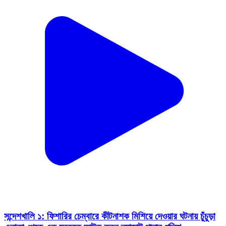
সন্দেশখালি ১: ফিশারির চেম্বারে কীটনাশক মিশিয়ে দেওয়ার ঘটনায় চুঁচুড়া