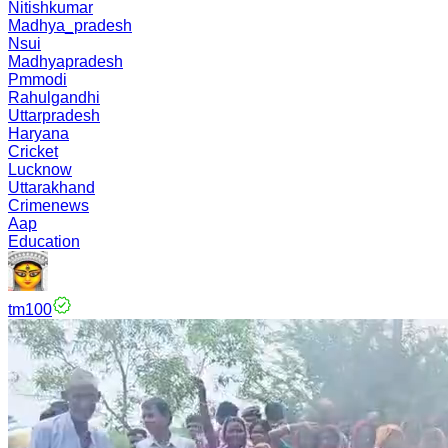
Nitishkumar
Madhya_pradesh
Nsui
Madhyapradesh
Pmmodi
Rahulgandhi
Uttarpradesh
Haryana
Cricket
Lucknow
Uttarakhand
Crimenews
Aap
Education
tm100