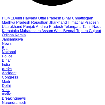
HOME
Delhi
Haryana
Uttar Pradesh
Bihar
Chhattisgarh
Madhya Pradesh
Rajasthan
Jharkhand
Himachal Pradesh
Uttarakhand
Punjab
Andhra Pradesh
Telangana
Tamil Nadu
Karnataka
Maharashtra
Assam
West Bengal
Tripura
Gujarat
Odisha
Kerala
Jansamasya
News
Bjp
National
Police
Bihar
India
कांग्रेस
Accident
Congress
Modi
Delhi
Viral
मारपीट
Breakingnews
Narendramodi