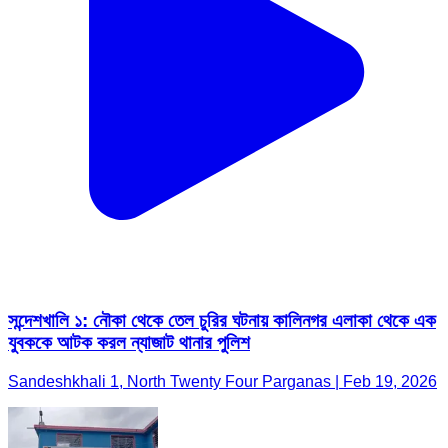
সন্দেশখালি ১: নৌকা থেকে তেল চুরির ঘটনায় কালিনগর এলাকা থেকে এক
যুবককে আটক করল ন্যাজাট থানার পুলিশ
Sandeshkhali 1, North Twenty Four Parganas | Feb 19, 2026