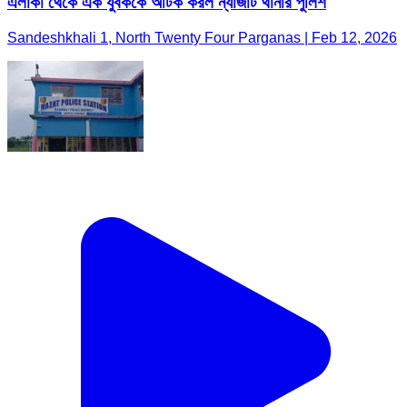
এলাকা থেকে এক যুবককে আটক করল ন্যাজাট থানার পুলিশ
Sandeshkhali 1, North Twenty Four Parganas | Feb 12, 2026