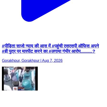
#पीड़िता साजो न्याय की आस में #पहुंची एसएसपी ऑफिस अपने
#ही पुत्र पर मारपीट करने का #लगाया गंभीर आरोप..........?
Gorakhpur, Gorakhpur | Aug 7, 2026