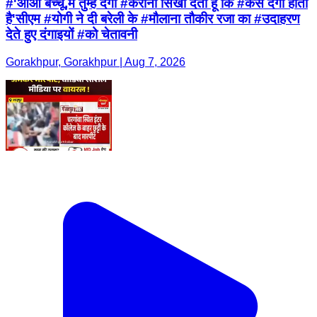
#'आओ बच्चू,मैं तुम्हें दंगा #कराना सिखा देता हूं कि #कैसे दंगा होता
है'सीएम #योगी ने दी बरेली के #मौलाना तौकीर रजा का #उदाहरण
देते हुए दंगाइयों #को चेतावनी
Gorakhpur, Gorakhpur | Aug 7, 2026