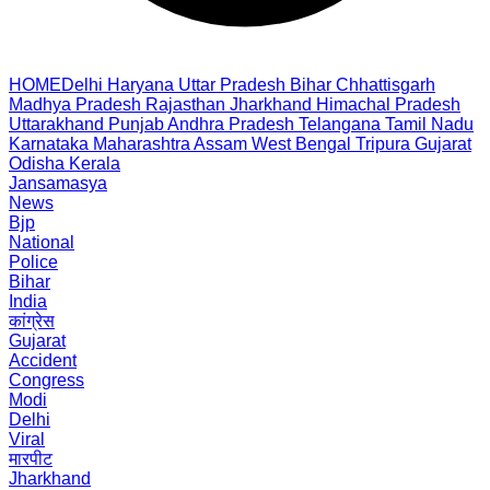
HOME
Delhi
Haryana
Uttar Pradesh
Bihar
Chhattisgarh
Madhya Pradesh
Rajasthan
Jharkhand
Himachal Pradesh
Uttarakhand
Punjab
Andhra Pradesh
Telangana
Tamil Nadu
Karnataka
Maharashtra
Assam
West Bengal
Tripura
Gujarat
Odisha
Kerala
Jansamasya
News
Bjp
National
Police
Bihar
India
कांग्रेस
Gujarat
Accident
Congress
Modi
Delhi
Viral
मारपीट
Jharkhand