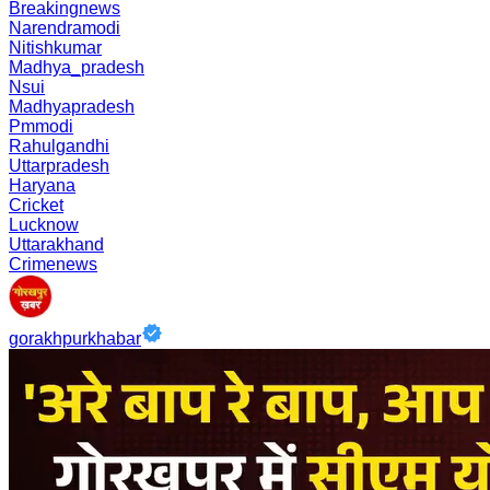
Breakingnews
Narendramodi
Nitishkumar
Madhya_pradesh
Nsui
Madhyapradesh
Pmmodi
Rahulgandhi
Uttarpradesh
Haryana
Cricket
Lucknow
Uttarakhand
Crimenews
gorakhpurkhabar