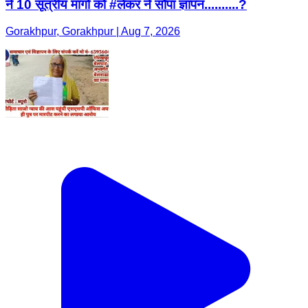
ने 10 सूत्रीय मांगों को #लेकर ने सौंपा ज्ञापन..........?
Gorakhpur, Gorakhpur | Aug 7, 2026