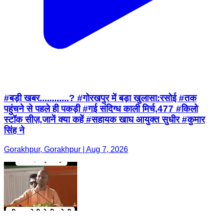
#बड़ी खबर............? #गोरखपुर में बड़ा खुलासा:रसोई #तक
पहुंचने से पहले ही पकड़ी #गई संदिग्ध काली मिर्च,477 #किलो
स्टॉक सीज़,जानें क्या कहें #सहायक खाघ आयुक्त सुधीर #कुमार
सिंह ने
Gorakhpur, Gorakhpur | Aug 7, 2026