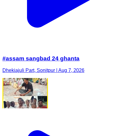
#assam sangbad 24 ghanta
Dhekiajuli Part, Sonitpur | Aug 7, 2026