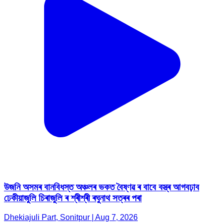
উজনি অসমৰ বানবিধস্ত অঞ্চলৰ ভকত বৈষ্ণৱ ৰ বাবে বস্ত্ৰ আগবঢ়াব
ঢেকীয়াজুলি চিৰাজুলি ৰ শ্ৰীশ্ৰী ৰঘুনাথ সত্ৰৰ পৰা
Dhekiajuli Part, Sonitpur | Aug 7, 2026