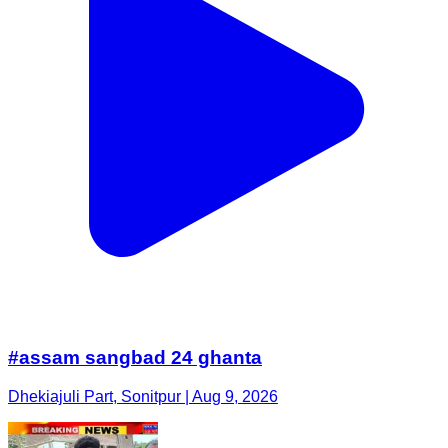
#assam sangbad 24 ghanta
Dhekiajuli Part, Sonitpur | Aug 9, 2026