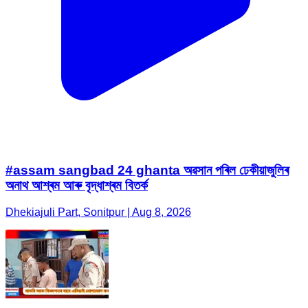
#assam sangbad 24 ghanta অৱসান পৰিল ঢেকীয়াজুলিৰ
অনাথ আশ্ৰম আৰু বৃদ্ধাশ্ৰম বিতৰ্ক
Dhekiajuli Part, Sonitpur | Aug 8, 2026