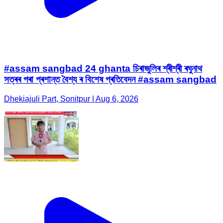
#assam sangbad 24 ghanta চিৰাজুলিৰ শ্ৰীশ্ৰী ৰঘুনাথ
সত্ৰৰ পৰা প্ৰশান্ত বৈশ্য ৰ বিশেষ প্ৰতিবেদন #assam sangbad
Dhekiajuli Part, Sonitpur | Aug 6, 2026