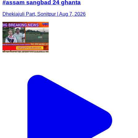
#assam sangbad 24 ghanta
Dhekiajuli Part, Sonitpur | Aug 7, 2026