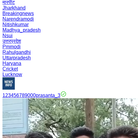
मारपीट
Jharkhand
Breakingnews
Narendramodi
Nitishkumar
Madhya_pradesh
Nsui
उत्तरप्रदेश
Pmmodi
Rahulgandhi
Uttarpradesh
Haryana
Cricket
Lucknow
123456789000prasanta_3