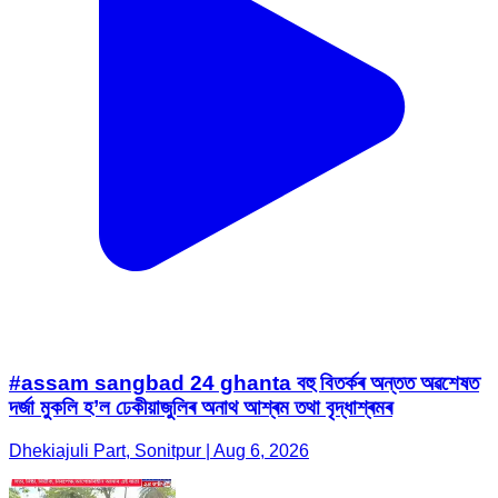
#assam sangbad 24 ghanta বহু বিতৰ্কৰ অন্তত অৱশেষত
দৰ্জা মুকলি হ’ল ঢেকীয়াজুলিৰ অনাথ আশ্ৰম তথা বৃদ্ধাশ্ৰমৰ
Dhekiajuli Part, Sonitpur | Aug 6, 2026