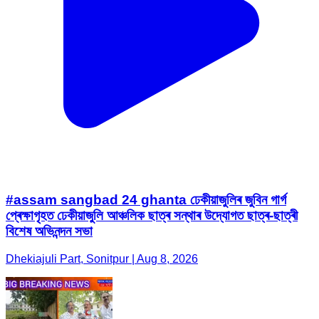
#assam sangbad 24 ghanta ঢেকীয়াজুলিৰ জুবিন গাৰ্গ
প্ৰেক্ষাগৃহত ঢেকীয়াজুলি আঞ্চলিক ছাত্ৰ সন্থাৰ উদ্যোগত ছাত্ৰ-ছাত্ৰী
বিশেষ অভিনন্দন সভা
Dhekiajuli Part, Sonitpur | Aug 8, 2026