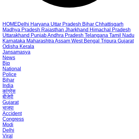
HOME
Delhi
Haryana
Uttar Pradesh
Bihar
Chhattisgarh
Madhya Pradesh
Rajasthan
Jharkhand
Himachal Pradesh
Uttarakhand
Punjab
Andhra Pradesh
Telangana
Tamil Nadu
Karnataka
Maharashtra
Assam
West Bengal
Tripura
Gujarat
Odisha
Kerala
Jansamasya
News
Bjp
National
Police
Bihar
India
कांग्रेस
बीजेपी
Gujarat
भाजपा
Accident
Congress
Modi
Delhi
Viral