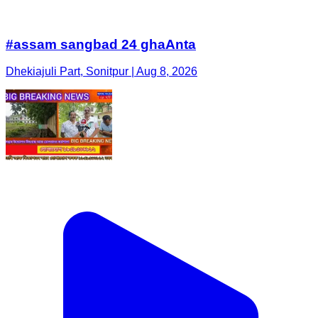
#assam sangbad 24 ghaAnta
Dhekiajuli Part, Sonitpur | Aug 8, 2026