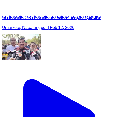
ଉମରକୋଟ: ଉମରକୋଟରେ ଭାରତ ବନ୍ଦର ପ୍ରଭାବ
Umarkote, Nabarangpur | Feb 12, 2026