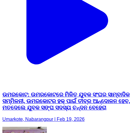
ଉମରକୋଟ: ଉମରକୋଟରେ ମିଳିତ ଯୁବକ ସଂଘର ସାମ୍ବାଦିକ
ସମ୍ମିଳନୀ, ଉମରକୋଟର ହକ୍ ପାଇଁ ତୀବ୍ର ଆନ୍ଦୋଳନ ହେବ,
ମତଦେଲେ ଯୁବକ ସଙ୍ଘ ସଦସ୍ୟ ଚନ୍ଦନ ବେହେରା
Umarkote, Nabarangpur | Feb 19, 2026