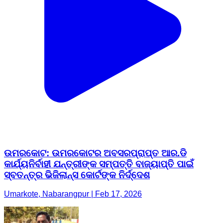
ଉମରକୋଟ: ଉମରକୋଟର ଅବସରପ୍ରାପ୍ତ ଆର.ଡି
କାର୍ଯ୍ୟନିର୍ବାହୀ ଯନ୍ତ୍ରୀଙ୍କ ସମ୍ପତ୍ତି ବାଜ୍ୟାପ୍ତି ପାଇଁ
ସ୍ବତନ୍ତ୍ର ଭିଜିଲାନ୍ସ କୋର୍ଟଙ୍କ ନିର୍ଦ୍ଦେଶ
Umarkote, Nabarangpur | Feb 17, 2026