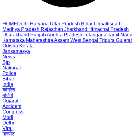
HOME
Delhi
Haryana
Uttar Pradesh
Bihar
Chhattisgarh
Madhya Pradesh
Rajasthan
Jharkhand
Himachal Pradesh
Uttarakhand
Punjab
Andhra Pradesh
Telangana
Tamil Nadu
Karnataka
Maharashtra
Assam
West Bengal
Tripura
Gujarat
Odisha
Kerala
Jansamasya
News
Bjp
National
Police
Bihar
India
कांग्रेस
बीजेपी
Gujarat
Accident
Congress
Modi
Delhi
Viral
मारपीट