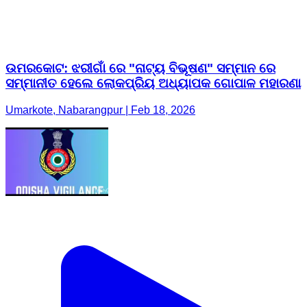
ଉମରକୋଟ: ଝରୀଗାଁ ରେ "ନାଟ୍ୟ ବିଭୂଷଣ" ସମ୍ମାନ ରେ
ସମ୍ମାନୀତ ହେଲେ ଲୋକପ୍ରିୟ ଅଧ୍ୟାପକ ଗୋପାଳ ମହାରଣା
Umarkote, Nabarangpur | Feb 18, 2026