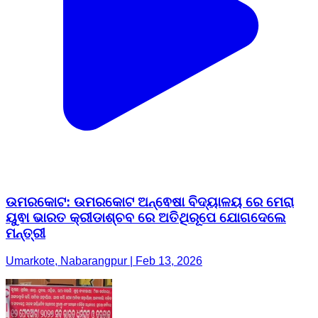
ଉମରକୋଟ: ଉମରକୋଟ ଅନ୍ଵେଷା ବିଦ୍ୟାଳୟ ରେ ମେରା
ୟୁଵା ଭାରତ କ୍ରୀଡାଶ୍ଚବ ରେ ଅତିଥିରୂପେ ଯୋଗଦେଲେ
ମନ୍ତ୍ରୀ
Umarkote, Nabarangpur | Feb 13, 2026