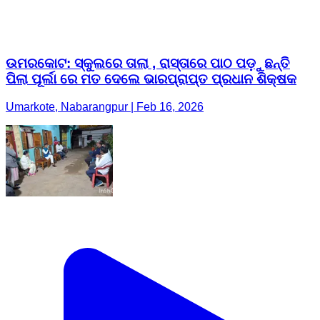
ଉମରକୋଟ: ସ୍କୁଲରେ ତାଲା , ରାସ୍ତାରେ ପାଠ ପଡ଼ୁଛନ୍ତି
ପିଲା ପୂର୍ଲା ରେ ମତ ଦେଲେ ଭାରପ୍ରାପ୍ତ ପ୍ରଧାନ ଶିକ୍ଷକ
Umarkote, Nabarangpur | Feb 16, 2026