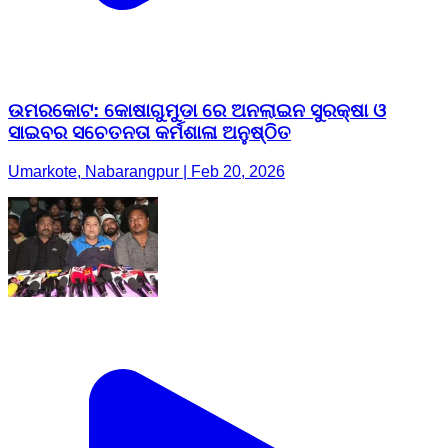
ଉମରକୋଟ: କୋଷାଗୁମୁଡା ରେ ଅନଲାଇନ ସୁରକ୍ଷା ଓ
ସାଇବର ସଚେତନତା କର୍ମଶାଳା ଅନୁଷ୍ଠିତ
Umarkote, Nabarangpur | Feb 20, 2026