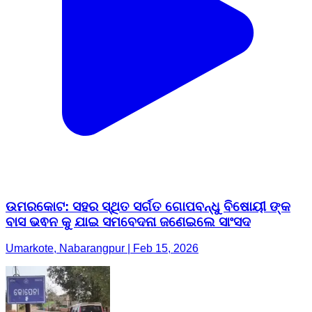
ଉମରକୋଟ: ସହର ସ୍ଥିତ ସର୍ଗତ ଗୋପବନ୍ଧୁ ବିଷୋୟୀ ଙ୍କ
ବାସ ଭଵନ କୁ ଯାଇ ସମବେଦନା ଜଣେଇଲେ ସାଂସଦ
Umarkote, Nabarangpur | Feb 15, 2026