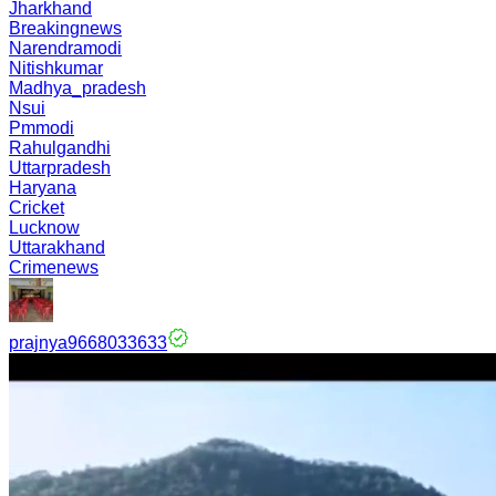
Jharkhand
Breakingnews
Narendramodi
Nitishkumar
Madhya_pradesh
Nsui
Pmmodi
Rahulgandhi
Uttarpradesh
Haryana
Cricket
Lucknow
Uttarakhand
Crimenews
prajnya9668033633