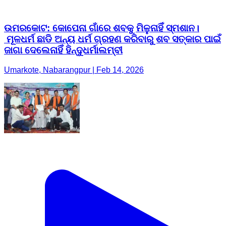
ଉମରକୋଟ: କୋପେନା ଗାଁରେ ଶବକୁ ମିଳୁନାହିଁ ସ୍ମଶାନ।
ମୂଳଧର୍ମ ଛାଡି ଅନ୍ୟ ଧର୍ମ ଗ୍ରହଣ କରିବାରୁ ଶବ ସତ୍କାର ପାଇଁ
ଜାଗା ଦେଲେନାହିଁ ହିନ୍ଦୁଧର୍ମାଲମ୍ବୀ
Umarkote, Nabarangpur | Feb 14, 2026