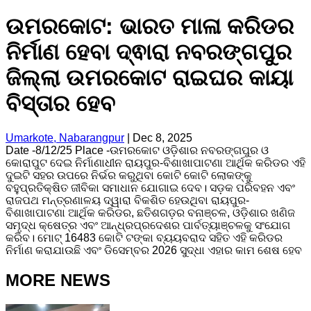
ଉମରକୋଟ: ଭାରତ ମାଳା କରିଡର
ନିର୍ମାଣ ହେବା ଦ୍ଵାରା ନବରଙ୍ଗପୁର
ଜିଲ୍ଲା ଉମରକୋଟ ରାଇଘର କାୟା
ବିସ୍ତାର ହେବ
Umarkote, Nabarangpur
|
Dec 8, 2025
Date -8/12/25 Place -ଉମରକୋଟ ଓଡ଼ିଶାର ନବରଙ୍ଗପୁର ଓ
କୋରାପୁଟ ଦେଇ ନିର୍ମାଣାଧୀନ ରାୟପୁର-ବିଶାଖାପାଟଣା ଆର୍ଥିକ କରିଡର ଏହି
ଦୁଇଟି ସହର ଉପରେ ନିର୍ଭର କରୁଥିବା କୋଟି କୋଟି ଲୋକଙ୍କୁ
ବହୁପ୍ରତିକ୍ଷିତ ଜୀବିକା ସମାଧାନ ଯୋଗାଇ ଦେବ। ସଡ଼କ ପରିବହନ ଏବଂ
ରାଜପଥ ମନ୍ତ୍ରଣାଳୟ ଦ୍ୱାରା ବିକଶିତ ହେଉଥିବା ରାୟପୁର-
ବିଶାଖାପାଟଣା ଆର୍ଥିକ କରିଡର, ଛତିଶଗଡ଼ର ବନାଞ୍ଚଳ, ଓଡ଼ିଶାର ଖଣିଜ
ସମୃଦ୍ଧ କ୍ଷେତ୍ର ଏବଂ ଆନ୍ଧ୍ରପ୍ରଦେଶର ପାର୍ବତ୍ୟାଞ୍ଚଳକୁ ସଂଯୋଗ
କରିବ। ମୋଟ୍‌ 16483 କୋଟି ଟଙ୍କା ବ୍ୟୟବରାଦ ସହିତ ଏହି କରିଡର
ନିର୍ମାଣ କରାଯାଉଛି ଏବଂ ଡିସେମ୍ବର 2026 ସୁଦ୍ଧା ଏହାର କାମ ଶେଷ ହେବ
MORE NEWS