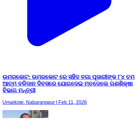
ଉମରକୋଟ: ଉମରକୋଟ ରେ ସହିଦ ବଗା ପୂଜାରୀଙ୍କ ୮୪ ତମ
ଆତ୍ମ ବଳିଦାନ ଦିବସରେ ଯୋଗଦେଇ ମତଦେଲେ ଗଣଶିକ୍ଷା
ବିଭାଗ ମନ୍ତ୍ରୀ
Umarkote, Nabarangpur | Feb 11, 2026