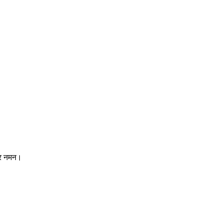
ादर नमन।