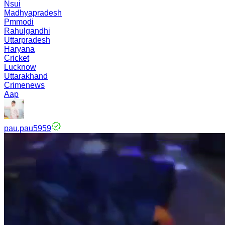
Nsui
Madhyapradesh
Pmmodi
Rahulgandhi
Uttarpradesh
Haryana
Cricket
Lucknow
Uttarakhand
Crimenews
Aap
pau.pau5959