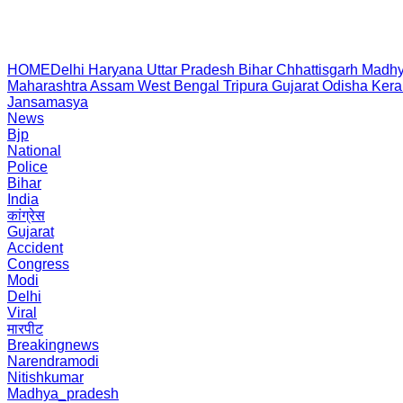
HOME
Delhi
Haryana
Uttar Pradesh
Bihar
Chhattisgarh
Madhy
Maharashtra
Assam
West Bengal
Tripura
Gujarat
Odisha
Kera
Jansamasya
News
Bjp
National
Police
Bihar
India
कांग्रेस
Gujarat
Accident
Congress
Modi
Delhi
Viral
मारपीट
Breakingnews
Narendramodi
Nitishkumar
Madhya_pradesh