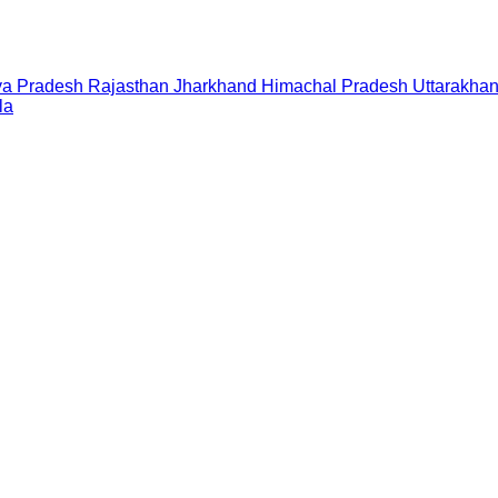
a Pradesh
Rajasthan
Jharkhand
Himachal Pradesh
Uttarakha
la