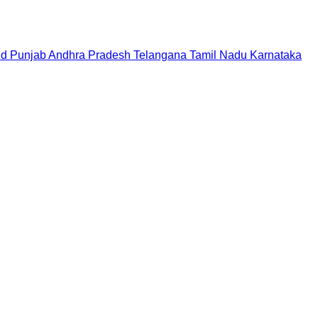
nd
Punjab
Andhra Pradesh
Telangana
Tamil Nadu
Karnataka