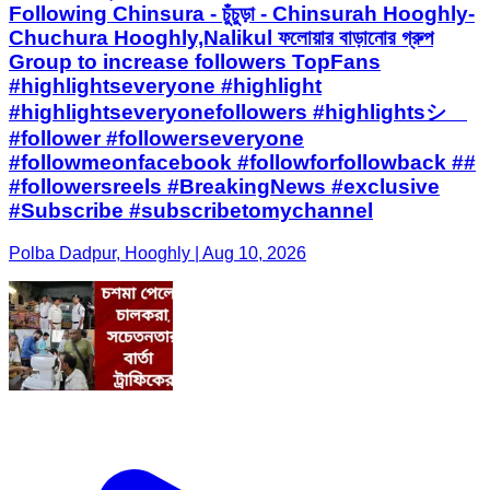
Following Chinsura - চুঁচুড়া - Chinsurah Hooghly-
Chuchura Hooghly,Nalikul ফলোয়ার বাড়ানোর গ্রুপ
Group to increase followers TopFans
#highlightseveryone #highlight
#highlightseveryonefollowers #highlightsシ゚
#follower #followerseveryone
#followmeonfacebook #followforfollowback ##
#followersreels #BreakingNews #exclusive
#Subscribe #subscribetomychannel
Polba Dadpur, Hooghly | Aug 10, 2026