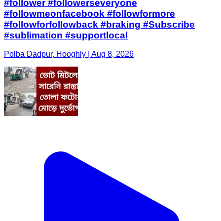
#follower #followerseveryone
#followmeonfacebook #followformore
#followforfollowback #braking #Subscribe
#sublimation #supportlocal
Polba Dadpur, Hooghly | Aug 8, 2026