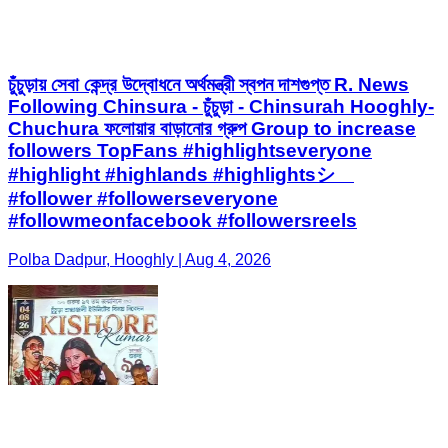
চুঁচুড়ায় সেবা কেন্দ্র উদ্বোধনে অর্থমন্ত্রী স্বপন দাশগুপ্ত R. News
Following Chinsura - চুঁচুড়া - Chinsurah Hooghly-
Chuchura ফলোয়ার বাড়ানোর গ্রুপ Group to increase
followers TopFans #highlightseveryone
#highlight #highlands #highlightsシ゚
#follower #followerseveryone
#followmeonfacebook #followersreels
Polba Dadpur, Hooghly | Aug 4, 2026