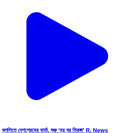
হুগলিতে দেশপ্রেমের বার্তা, শুরু ‘হর ঘর তিরঙ্গা’ R. News