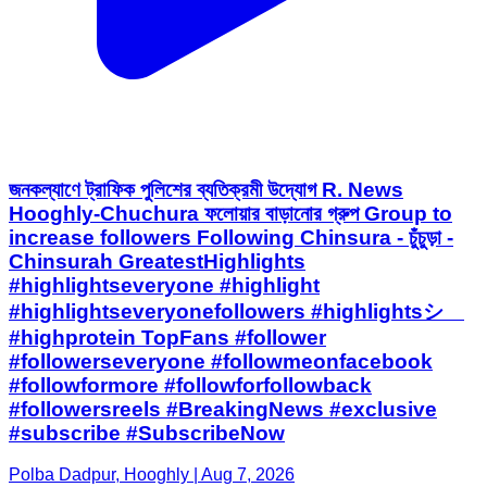
জনকল্যাণে ট্রাফিক পুলিশের ব্যতিক্রমী উদ্যোগ R. News
Hooghly-Chuchura ফলোয়ার বাড়ানোর গ্রুপ Group to
increase followers Following Chinsura - চুঁচুড়া -
Chinsurah GreatestHighlights
#highlightseveryone #highlight
#highlightseveryonefollowers #highlightsシ゚
#highprotein TopFans #follower
#followerseveryone #followmeonfacebook
#followformore #followforfollowback
#followersreels #BreakingNews #exclusive
#subscribe #SubscribeNow
Polba Dadpur, Hooghly | Aug 7, 2026