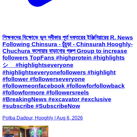
শিক্ষকদের বিক্ষোভে ভুল স্বীকার পূর্ত দফতরের ইঞ্জিনিয়ারের R. News
Following Chinsura - চুঁচুড়া - Chinsurah Hooghly-
Chuchura ফলোয়ার বাড়ানোর গ্রুপ Group to increase
followers TopFans #highprotein #highlights
シ゚ #highlightseveryone
#highlightseveryonefollowers #highlight
#follower #followerseveryone
#followmeonfacebook #followforfollowback
#followformore #followersreels
#BreakingNews #excavator #exclusive
#subscribe #SubscribeNow
Polba Dadpur, Hooghly | Aug 6, 2026