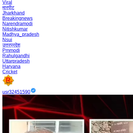
Viral
मारपीट
Jharkhand
Breakingnews
Narendramodi
Nitishkumar
Madhya_pradesh
Nsui
उत्तरप्रदेश
Pmmodi
Rahulgandhi
Uttarpradesh
Haryana
Cricket
usr32451590