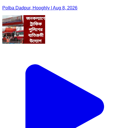
Polba Dadpur, Hooghly | Aug 8, 2026