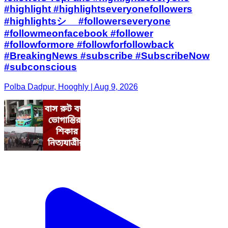
#highlight #highlightseveryonefollowers
#highlightsシ゚ #followerseveryone
#followmeonfacebook #follower
#followformore #followforfollowback
#BreakingNews #subscribe #SubscribeNow
#subconscious
Polba Dadpur, Hooghly | Aug 9, 2026