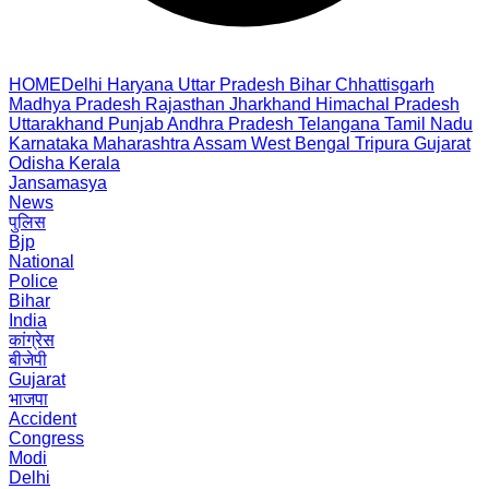
HOME
Delhi
Haryana
Uttar Pradesh
Bihar
Chhattisgarh
Madhya Pradesh
Rajasthan
Jharkhand
Himachal Pradesh
Uttarakhand
Punjab
Andhra Pradesh
Telangana
Tamil Nadu
Karnataka
Maharashtra
Assam
West Bengal
Tripura
Gujarat
Odisha
Kerala
Jansamasya
News
पुलिस
Bjp
National
Police
Bihar
India
कांग्रेस
बीजेपी
Gujarat
भाजपा
Accident
Congress
Modi
Delhi