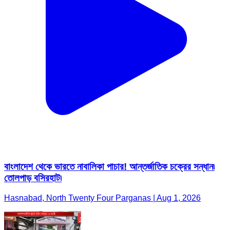
বাংলাদেশ থেকে ভারতে নাবালিকা পাচার! আন্তর্জাতিক চক্রের সন্ধান৷
তোলপাড় বসিরহাট৷
Hasnabad, North Twenty Four Parganas | Aug 1, 2026