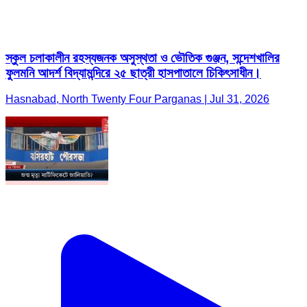
স্কুল চলাকালীন রহস্যজনক অসুস্থতা ও ভৌতিক গুঞ্জন, সন্দেশখালির
ফুলমনি আদর্শ বিদ্যামন্দিরে ২৫ ছাত্রী হাসপাতালে চিকিৎসাধীন।
Hasnabad, North Twenty Four Parganas | Jul 31, 2026