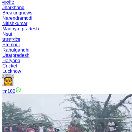
मारपीट
Jharkhand
Breakingnews
Narendramodi
Nitishkumar
Madhya_pradesh
Nsui
उत्तरप्रदेश
Pmmodi
Rahulgandhi
Uttarpradesh
Haryana
Cricket
Lucknow
tm100