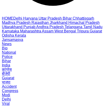
HOME
Delhi
Haryana
Uttar Pradesh
Bihar
Chhattisgarh
Madhya Pradesh
Rajasthan
Jharkhand
Himachal Pradesh
Uttarakhand
Punjab
Andhra Pradesh
Telangana
Tamil Nadu
Karnataka
Maharashtra
Assam
West Bengal
Tripura
Gujarat
Odisha
Kerala
Jansamasya
News
Bjp
National
Police
Bihar
India
कांग्रेस
बीजेपी
Gujarat
भाजपा
Accident
Congress
Modi
Delhi
Viral