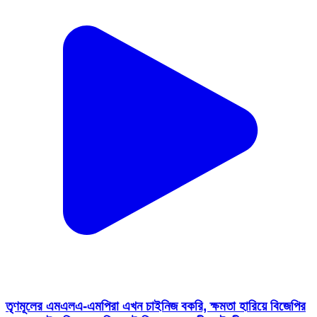
তৃণমূলের এমএলএ-এমপিরা এখন চাইনিজ বকরি, ক্ষমতা হারিয়ে বিজেপির