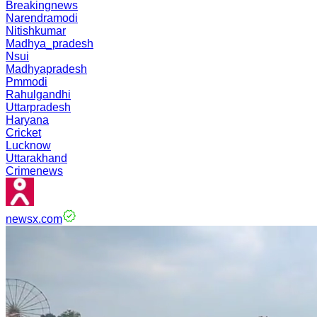
Breakingnews
Narendramodi
Nitishkumar
Madhya_pradesh
Nsui
Madhyapradesh
Pmmodi
Rahulgandhi
Uttarpradesh
Haryana
Cricket
Lucknow
Uttarakhand
Crimenews
newsx.com