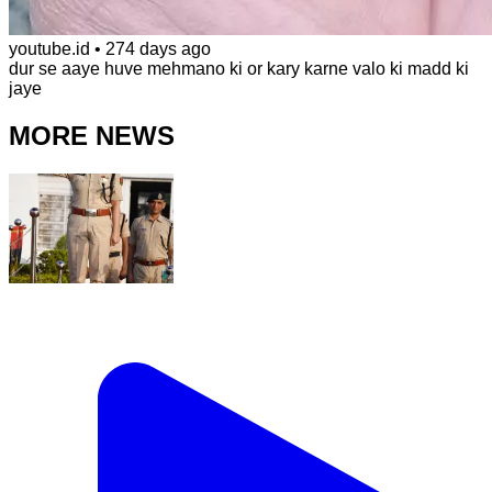
youtube.id
•
274 days ago
dur se aaye huve mehmano ki or kary karne valo ki madd ki
jaye
MORE NEWS