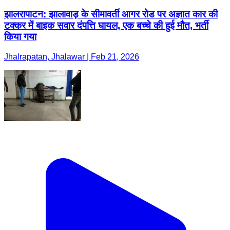
झालरापाटन: झालावाड़ के सीमावर्ती आगर रोड पर अज्ञात कार की
टक्कर में बाइक सवार दंपत्ति घायल, एक बच्चे की हुई मौत, भर्ती
किया गया
Jhalrapatan, Jhalawar | Feb 21, 2026