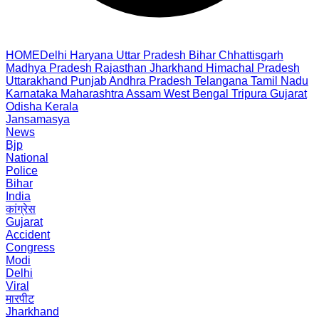
HOME
Delhi
Haryana
Uttar Pradesh
Bihar
Chhattisgarh
Madhya Pradesh
Rajasthan
Jharkhand
Himachal Pradesh
Uttarakhand
Punjab
Andhra Pradesh
Telangana
Tamil Nadu
Karnataka
Maharashtra
Assam
West Bengal
Tripura
Gujarat
Odisha
Kerala
Jansamasya
News
Bjp
National
Police
Bihar
India
कांग्रेस
Gujarat
Accident
Congress
Modi
Delhi
Viral
मारपीट
Jharkhand