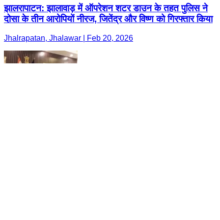
झालरापाटन: झालावाड़ में ऑपरेशन शटर डाउन के तहत पुलिस ने
दोसा के तीन आरोपियों नीरज, जितेंद्र और विष्ण को गिरफ्तार किया
Jhalrapatan, Jhalawar | Feb 20, 2026