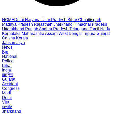
HOME
Delhi
Haryana
Uttar Pradesh
Bihar
Chhattisgarh
Madhya Pradesh
Rajasthan
Jharkhand
Himachal Pradesh
Uttarakhand
Punjab
Andhra Pradesh
Telangana
Tamil Nadu
Karnataka
Maharashtra
Assam
West Bengal
Tripura
Gujarat
Odisha
Kerala
Jansamasya
News
Bjp
National
Police
Bihar
India
कांग्रेस
Gujarat
Accident
Congress
Modi
Delhi
Viral
मारपीट
Jharkhand