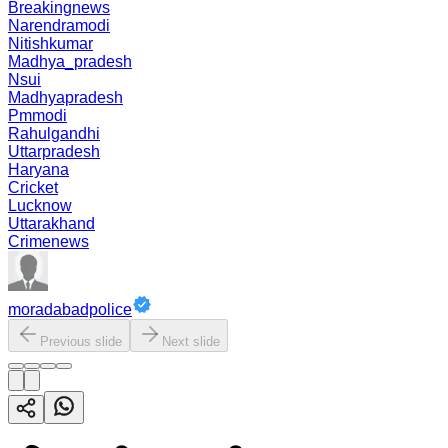
Breakingnews
Narendramodi
Nitishkumar
Madhya_pradesh
Nsui
Madhyapradesh
Pmmodi
Rahulgandhi
Uttarpradesh
Haryana
Cricket
Lucknow
Uttarakhand
Crimenews
moradabadpolice
Previous slide
Next slide