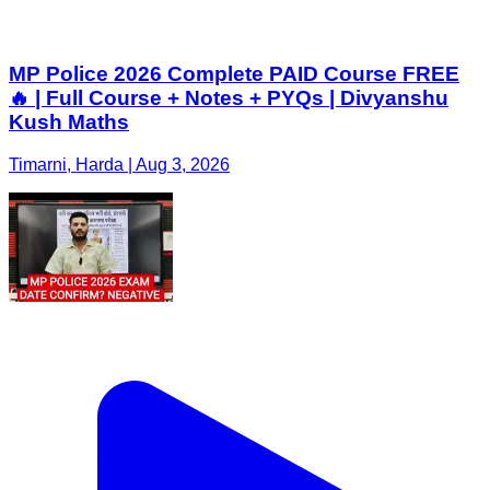
MP Police 2026 Complete PAID Course FREE
🔥 | Full Course + Notes + PYQs | Divyanshu
Kush Maths
Timarni, Harda | Aug 3, 2026