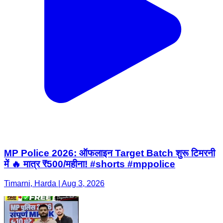
MP Police 2026: ऑफलाइन Target Batch शुरू टिमरनी
में 🔥 मात्र ₹500/महीना! #shorts #mppolice
Timarni, Harda | Aug 3, 2026