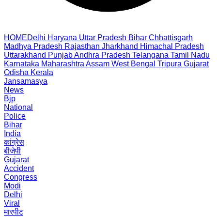
HOME
Delhi
Haryana
Uttar Pradesh
Bihar
Chhattisgarh
Madhya Pradesh
Rajasthan
Jharkhand
Himachal Pradesh
Uttarakhand
Punjab
Andhra Pradesh
Telangana
Tamil Nadu
Karnataka
Maharashtra
Assam
West Bengal
Tripura
Gujarat
Odisha
Kerala
Jansamasya
News
Bjp
National
Police
Bihar
India
कांग्रेस
बीजेपी
Gujarat
Accident
Congress
Modi
Delhi
Viral
मारपीट