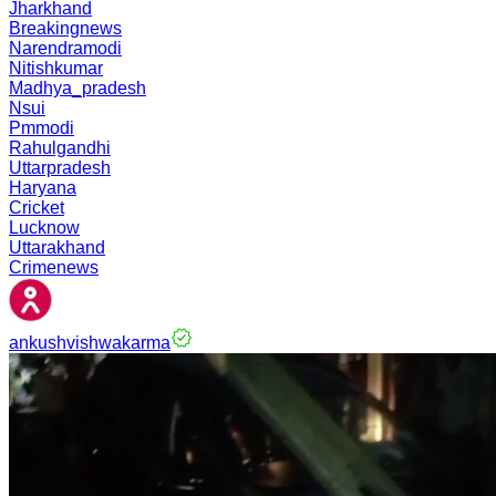
Jharkhand
Breakingnews
Narendramodi
Nitishkumar
Madhya_pradesh
Nsui
Pmmodi
Rahulgandhi
Uttarpradesh
Haryana
Cricket
Lucknow
Uttarakhand
Crimenews
ankushvishwakarma