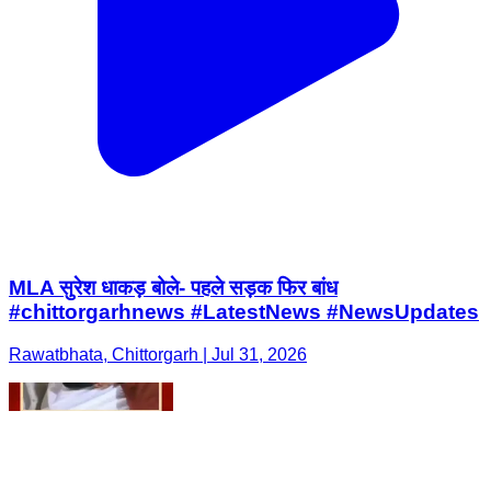
MLA सुरेश धाकड़ बोले- पहले सड़क फिर बांध
#chittorgarhnews #LatestNews #NewsUpdates
Rawatbhata, Chittorgarh | Jul 31, 2026