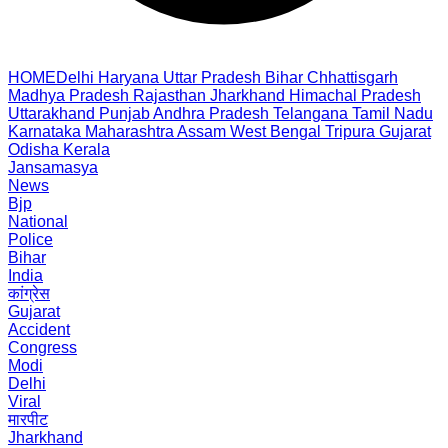
HOME
Delhi
Haryana
Uttar Pradesh
Bihar
Chhattisgarh
Madhya Pradesh
Rajasthan
Jharkhand
Himachal Pradesh
Uttarakhand
Punjab
Andhra Pradesh
Telangana
Tamil Nadu
Karnataka
Maharashtra
Assam
West Bengal
Tripura
Gujarat
Odisha
Kerala
Jansamasya
News
Bjp
National
Police
Bihar
India
कांग्रेस
Gujarat
Accident
Congress
Modi
Delhi
Viral
मारपीट
Jharkhand