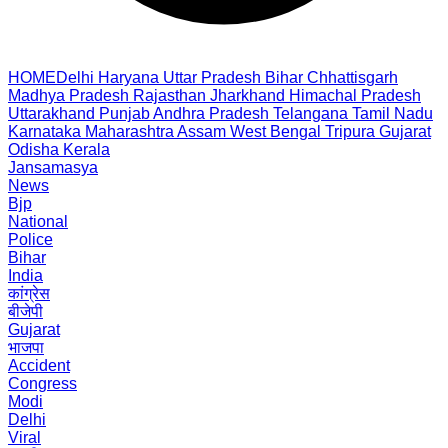
HOME
Delhi
Haryana
Uttar Pradesh
Bihar
Chhattisgarh
Madhya Pradesh
Rajasthan
Jharkhand
Himachal Pradesh
Uttarakhand
Punjab
Andhra Pradesh
Telangana
Tamil Nadu
Karnataka
Maharashtra
Assam
West Bengal
Tripura
Gujarat
Odisha
Kerala
Jansamasya
News
Bjp
National
Police
Bihar
India
कांग्रेस
बीजेपी
Gujarat
भाजपा
Accident
Congress
Modi
Delhi
Viral