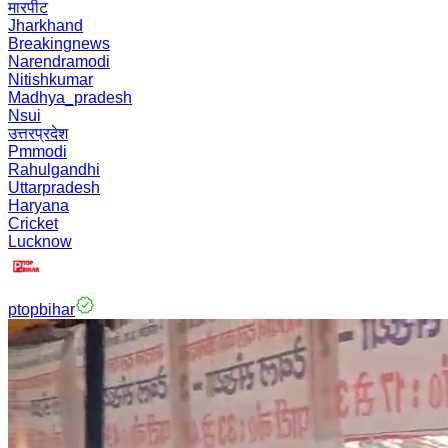
मारपीट
Jharkhand
Breakingnews
Narendramodi
Nitishkumar
Madhya_pradesh
Nsui
उत्तरप्रदेश
Pmmodi
Rahulgandhi
Uttarpradesh
Haryana
Cricket
Lucknow
ptopbihar