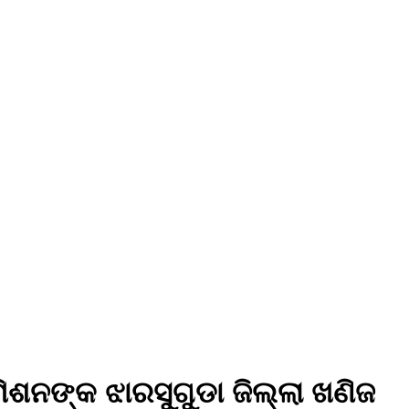
ମିଶନଙ୍କ ଝାରସୁଗୁଡା ଜିଲ୍ଲା ଖଣିଜ