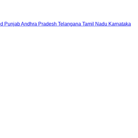
nd
Punjab
Andhra Pradesh
Telangana
Tamil Nadu
Karnataka