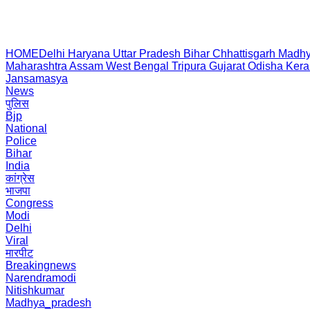
HOME
Delhi
Haryana
Uttar Pradesh
Bihar
Chhattisgarh
Madhy
Maharashtra
Assam
West Bengal
Tripura
Gujarat
Odisha
Kera
Jansamasya
News
पुलिस
Bjp
National
Police
Bihar
India
कांग्रेस
भाजपा
Congress
Modi
Delhi
Viral
मारपीट
Breakingnews
Narendramodi
Nitishkumar
Madhya_pradesh