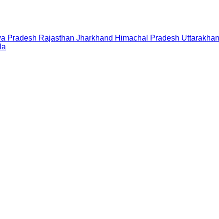
a Pradesh
Rajasthan
Jharkhand
Himachal Pradesh
Uttarakha
la