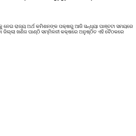
ଡିକୁ ନେଇ ରାଜ୍ୟ ଅର୍ଥ କମିଶନଙ୍କ ପକ୍ଷରୁ ଆଜି ସନ୍ଧ୍ୟା ପାଞ୍ଚଟା ସମୟରେ
 ଜିଲ୍ଲା ଖଣିଜ ପାଣ୍ଠି ସମ୍ମିଳନୀ କକ୍ଷରେ ଅନୁଷ୍ଠିତ ଏହି ବୈଠକରେ