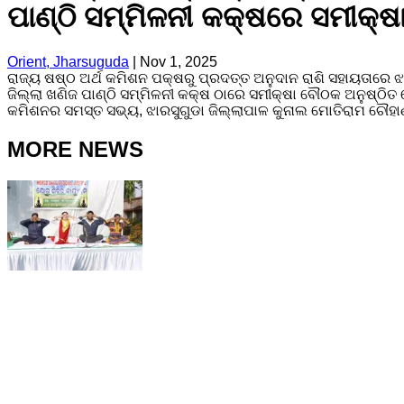
ପାଣ୍ଠି ସମ୍ମିଳନୀ କକ୍ଷରେ ସମୀକ୍
Orient, Jharsuguda
|
Nov 1, 2025
ରାଜ୍ୟ ଷଷ୍ଠ ଅର୍ଥ କମିଶନ ପକ୍ଷରୁ ପ୍ରଦତ୍ତ ଅନୁଦାନ ରାଶି ସହାୟତାରେ ଝା
ଜିଲ୍ଲା ଖଣିଜ ପାଣ୍ଠି ସମ୍ମିଳନୀ କକ୍ଷ ଠାରେ ସମୀକ୍ଷା ବୌଠକ ଅନୁଷ୍ଠିତ
କମିଶନର ସମସ୍ତ ସଭ୍ୟ, ଝାରସୁଗୁଡା ଜିଲ୍ଲାପାଳ କୁନାଲ ମୋତିରାମ ଚୌହ
MORE NEWS