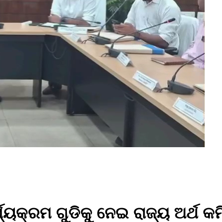
୍ଯ୍ୟକ୍ରମ ଗୁଡିକୁ ନେଇ ରାଜ୍ୟ ଅର୍ଥ କ