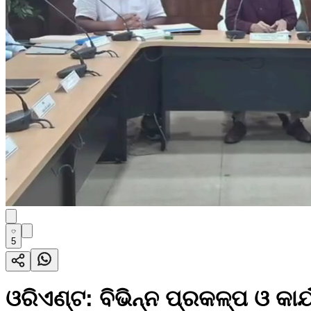
5
ଓରିଏଣ୍ଟ: ବିଭିନ୍ନ ପ୍ରକଳ୍ପ ଓ କାର