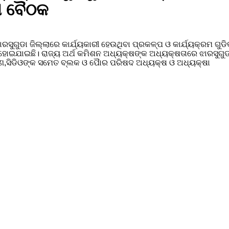
ଷା ବୈଠକ
ରସୁଗୁଡା ଜିଲ୍ଲାରେ କାର୍ଯ୍ୟକାରୀ ହେଉଥିବା ପ୍ରକଳ୍ପ ଓ କାର୍ଯ୍ୟକ୍ରମ ଗୁ
 ହୋଇଯାଇଛି। ରାଜ୍ୟ ଅର୍ଥ କମିଶନ ଅଧ୍ୟକ୍ଷଙ୍କ ଅଧ୍ୟକ୍ଷତାରେ ଝାରସୁଗୁଡା
ାଣ,ସିଡିଓଙ୍କ ସମେତ ବ୍ଲକ ଓ ପୋୖର ପରିଷଦ ଅଧ୍ୟକ୍ଷ ଓ ଅଧ୍ୟକ୍ଷା