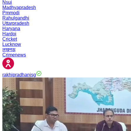
Nsui
Madhyapradesh
Pmmodi
Rahulgandhi
Uttarpradesh
Haryana
Hardoi
Cricket
Lucknow
लखनऊ
Crimenews
rakhipradhanjsg