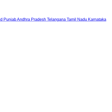
nd
Punjab
Andhra Pradesh
Telangana
Tamil Nadu
Karnataka