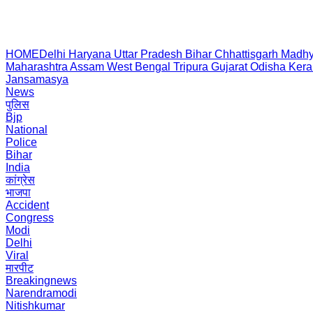
HOME
Delhi
Haryana
Uttar Pradesh
Bihar
Chhattisgarh
Madhy
Maharashtra
Assam
West Bengal
Tripura
Gujarat
Odisha
Kera
Jansamasya
News
पुलिस
Bjp
National
Police
Bihar
India
कांग्रेस
भाजपा
Accident
Congress
Modi
Delhi
Viral
मारपीट
Breakingnews
Narendramodi
Nitishkumar