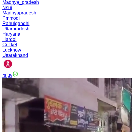
Madhya_pradesh
Nsui
Madhyapradesh
Pmmodi
Rahulgandhi
Uttarpradesh
Haryana
Hardoi
Cricket
Lucknow
Uttarakhand
raj.tv