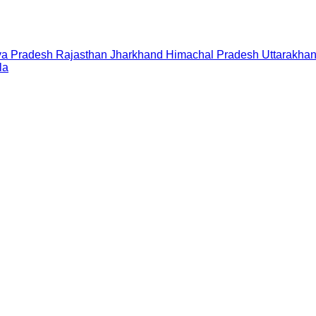
a Pradesh
Rajasthan
Jharkhand
Himachal Pradesh
Uttarakha
la